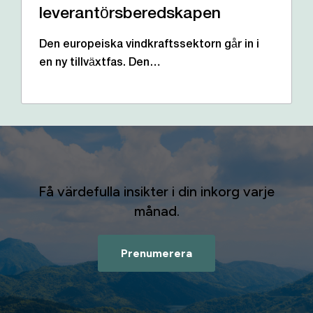
leverantörsberedskapen
Den europeiska vindkraftssektorn går in i
en ny tillväxtfas. Den…
Få värdefulla insikter i din inkorg varje
månad.
Prenumerera