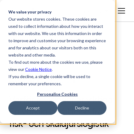
Svenska
We value your privacy
Our website stores cookies. These cookies are
used to collect information about how you interact
with our website. We use this information in order
to improve and customise your browsing experience
and for analytics about our visitors both on this
website and other media.
To find out more about the cookies we use, please
view our
Cookie Notice
.
If you decline, a single cookie will be used to
BRANSCHINSIKTER, FALLSTUDIER
remember your preferences.
Personalise Cookies
Varför revisioner är viktiga:
Accept
Decline
En verklig berättelse från
fisk- och skaldjurslogistik