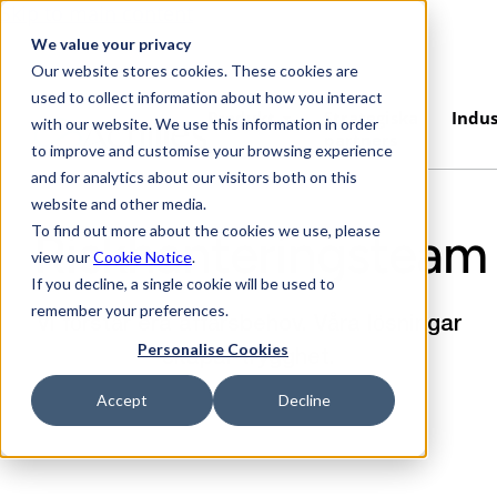
Skip to main content
We value your privacy
Our website stores cookies. These cookies are
used to collect information about how you interact
Produkt
Strategiska
Indus
with our website. We use this information in order
partners
to improve and customise your browsing experience
and for analytics about our visitors both on this
website and other media.
To find out more about the cookies we use, please
Riskhanteringsteam
view our
Cookie Notice
.
If you decline, a single cookie will be used to
remember your preferences.
Vi förstår era affärsbehov. Våra lösningar
Personalise Cookies
skapar trygghet.
Accept
Decline