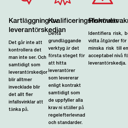
Kartläggning av
Kvalificeringsformulär
Riskövervak
leverantörskedjan
Detta
Identifiera
risk,
b
grundläggande
vidta åtgärder för
Det går inte att
verktyg är det
minska
risk
till e
kontrollera det
första steget för
acceptabel nivå fö
man inte ser. Och
att hitta
leverantörskedja.
samtidigt som
leverantörer
leverantörskedjor
som levererar
blir alltmer
enligt kontrakt
invecklade blir
samtidigt som
det allt fler
de uppfyller alla
infallsvinklar att
krav ni ställer på
tänka på.
regelefterlevnad
och standarder.