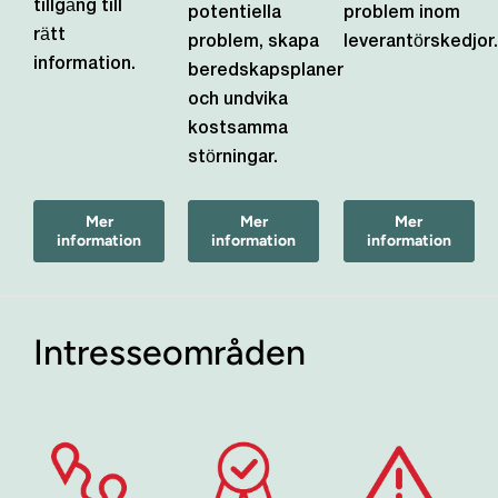
tillgång till
potentiella
problem inom
rätt
problem, skapa
leverantörskedjor.
information.
beredskapsplaner
och undvika
kostsamma
störningar.
Mer
Mer
Mer
information
information
information
Intresseområden