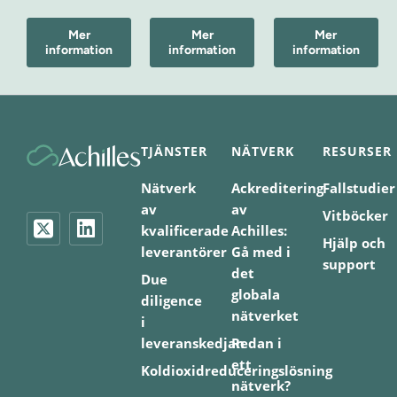
Mer
Mer
Mer
information
information
information
TJÄNSTER
NÄTVERK
RESURSER
Nätverk
Ackreditering
Fallstudier
av
av
Vitböcker
kvalificerade
Achilles:
Hjälp och
leverantörer
Gå med i
support
det
Due
globala
diligence
nätverket
i
leveranskedjan
Redan i
ett
Koldioxidreduceringslösning
nätverk?