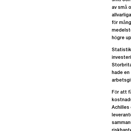
små och 
av små o
allvarli
för mång
medelsto
högre up
Statisti
invester
Storbrit
hade en a
arbetsgi
För att 
kostnads
Achilles
leverant
sammans
riskhant