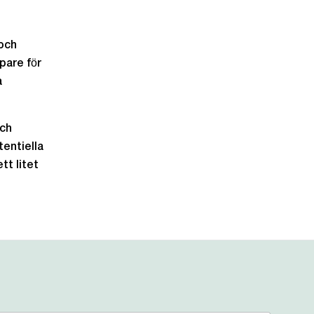
och
pare för
a
och
tentiella
tt litet