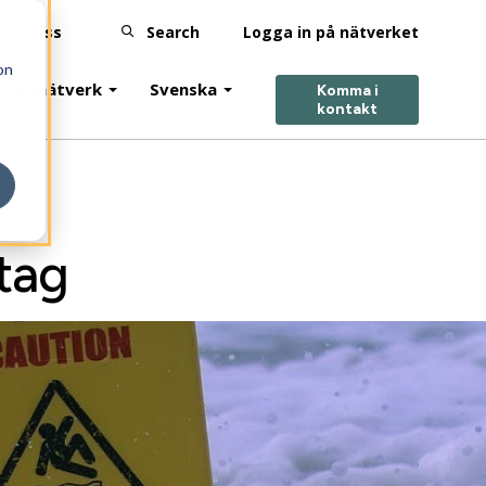
Om-Oss
Search
Logga in på nätverket
on
ntörsnätverk
Svenska
Komma i
kontakt
tag