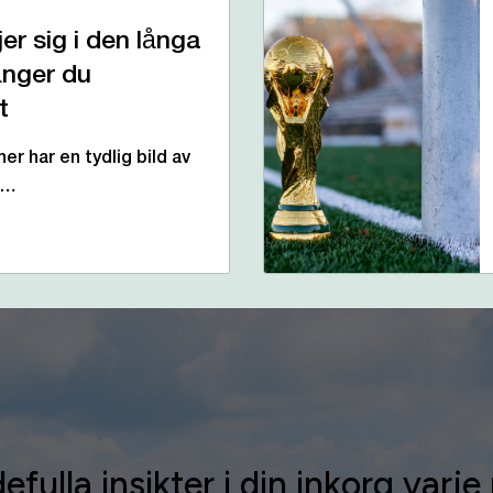
er sig i den långa
änger du
t
er har en tydlig bild av
s…
efulla insikter i din inkorg varj