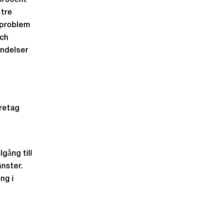
 procent
 tre
 problem
och
ändelser
öretag
gång till
änster.
ng i