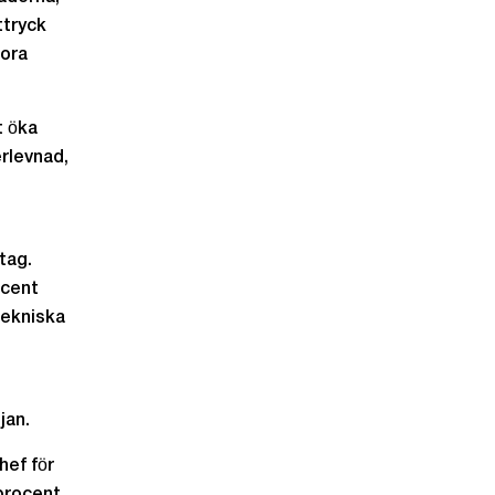
ttryck
tora
t öka
erlevnad,
tag.
ocent
tekniska
jan.
hef för