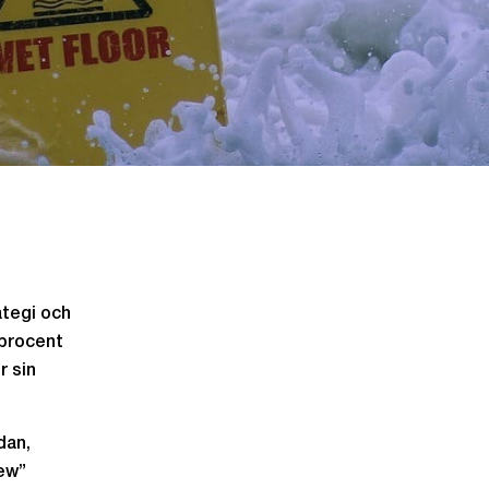
ategi och
 procent
r sin
dan,
iew”