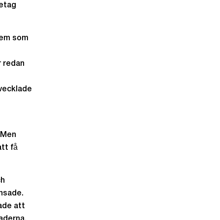
retag
 dem som
r redan
tvecklade
. Men
tt få
ch
änsade.
ade att
aderna,