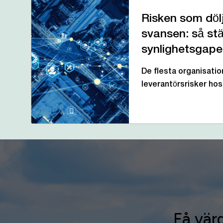
Risken som dölj
svansen: så st
synlighetsgape
De flesta organisation
leverantörsrisker ho
Få värd