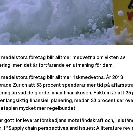
medelstora företag blir alltmer medvetna om vikten av
ering, men det är fortfarande en utmaning för dem.
medelstora företag blir alltmer riskmedvetna. År 2013
rade Zurich att 53 procent spenderar mer tid på affärsstr
ering än vad de gjorde innan finanskrisen. Faktum är att 35
er långsiktig finansiell planering, medan 33 procent ser öve
tetsplan mycket mer regelbundet.
r gott för leverantörskedjans motståndskraft och, i slutän
en. I ”Supply chain perspectives and issues: A literature rev