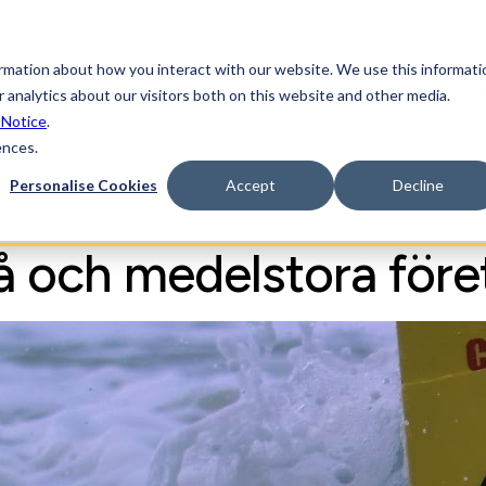
ormation about how you interact with our website. We use this informati
Industrisektorn
Lösningar
Resurser
Levera
 analytics about our visitors both on this website and other media.
 Notice
.
ences.
Personalise Cookies
Accept
Decline
å och medelstora före