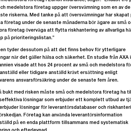
medelstora företag i Zurich Insurance, säger: ”Endast tre
ch medelstora företag uppger översvämning som en av de
gaste riskerna. Med tanke på att översvämningar har skapat
a företag under de senaste månaderna bör ägare av små 
ra företag överväga att flytta riskhantering av allvarliga h
p på prioriteringslistan.”
ken tyder dessutom på att det finns behov för ytterligare
ingar när det gäller hälsa och säkerhet. En studie från AXA i
annien visade att hos 24 procent av små och medelstora f
nställd eller tidigare anställd krävt ersättning enligt
varens ansvarsförsäkring under de senaste fem åren.
få bukt med risken måste små och medelstora företag ha till
effektiva lösningar som erbjuder ett komplett utbud av tj
 erbjuder lösningar för leverantörsdatabaser och riskhanteri
örskedjan. Företag kan använda leverantörsinformation
tälld på en enda plattform tillsammans med systematisk
ering och efterlevnad.