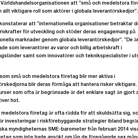
r Världshandelsorganisationen att ”små och medelstora fö
 allt viktigare roll som aktörer i globala leverantörskedjor”.
konstaterar att ”internationella organisationer betraktar
drivkrafter för utveckling och stöder deras engagemang på
ionella marknader genom globala leverantörskedjor”. ”De ä
ade som leverantörer av varor och billig arbetskraft i
ngsländer samt som innovatörer och teknikspecialister i u
rsom små och medelstora företag blir mer aktiva i
örskedjorna blir deras förmåga att hantera risker viktigare
rser som ofta är begränsade är det enklare sagt än gjort a
över hot.
medelstora företag är ofta rädda för att skuldsätta sig, o
r investeringar i riskförebyggande strategier ibland begr
iska myndigheternas SME-barometer från februari 2014 vis
retag som inte hade ansökt om lån de föregående sex mån