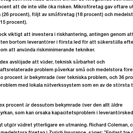
ocent att de inte ville öka risken. Mikroföretag gav oftare u
a (26 procent), följt av småföretag (18 procent) och medels
(15 procent).
ock viktigt att investera i riskhantering, antingen genom at
en bortom leverantörer i första led för att säkerställa eft
nom att använda riskminimerande tekniker.
ndex avslöjade att väder, teknisk sårbarhet och
aftsrelaterade problem påverkar små och medelstora före
io procent är bekymrade över tekniska problem, och 36 pr
roblem med lokala nätverkssystem som en av de största 
ex procent är dessutom bekymrade över den allt äldre
yrkan, som kan orsaka kapacitetsproblem i leverantörsked
t utgör vädret ytterligare en utmaning. Richard Coleman, c