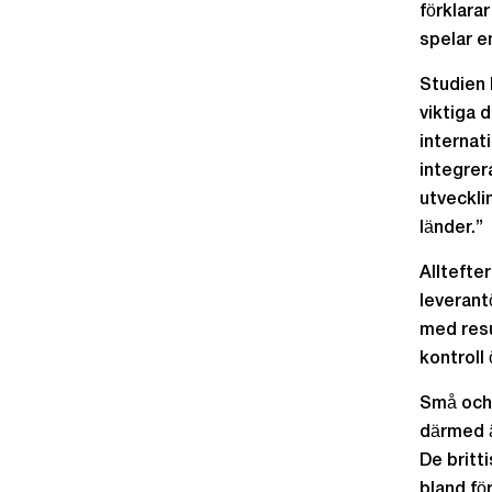
förklara
spelar en
Studien 
viktiga 
internat
integrer
utveckli
länder.”
Alltefte
leverant
med resu
kontroll 
Små och 
därmed ä
De britt
bland fö