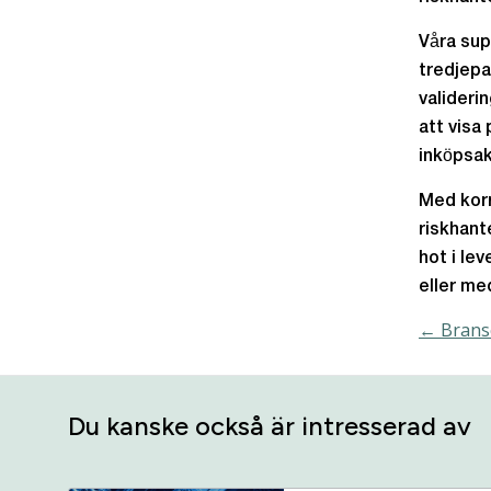
Våra supp
tredjepa
valideri
att visa
inköpsak
Med korr
riskhante
hot i lev
eller me
← Bransc
Du kanske också är intresserad av