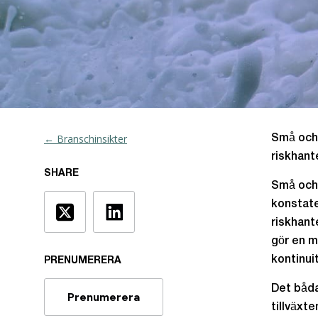
← Branschinsikter
Små och 
riskhant
SHARE
Små och 
konstate
riskhant
gör en m
kontinui
PRENUMERERA
Det båda
Prenumerera
tillväxt