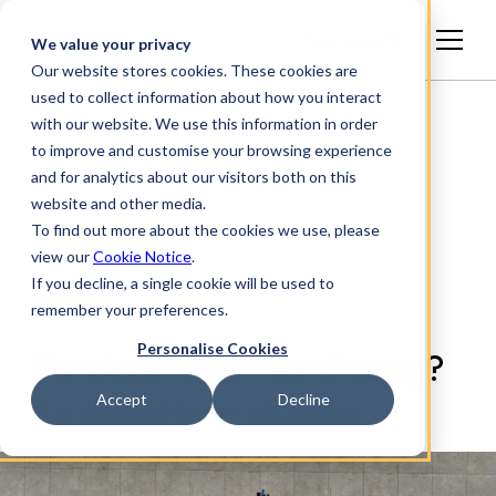
Svenska
We value your privacy
Our website stores cookies. These cookies are
used to collect information about how you interact
with our website. We use this information in order
to improve and customise your browsing experience
and for analytics about our visitors both on this
website and other media.
To find out more about the cookies we use, please
view our
Cookie Notice
.
If you decline, a single cookie will be used to
ARTIKEL
remember your preferences.
Personalise Cookies
Funderar ni på nearshoring?
Accept
Decline
En datadriven strategi