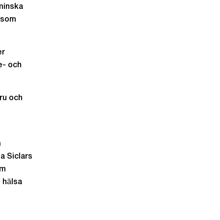
 minska
t som
er
e- och
ru och
m
a Siclars
om
 hälsa