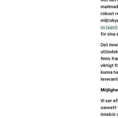
och det
marknade
robust r
miljösky
ny lagsti
för sina 
Det inne
utländsk
finns fr
viktigt 
kunna ha
leverant
Möjlighe
Vi ser e
oavsett 
innebär 