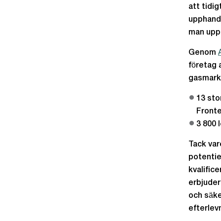
att tidi
upphandl
man uppn
Genom
företag 
gasmarkn
13 sto
Fronte
3 800 
Tack var
potentie
kvalific
erbjuder
och säke
efterlev