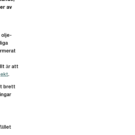
er av
 olje-
liga
ormerat
lt är att
jekt
.
t brett
ingar
ället