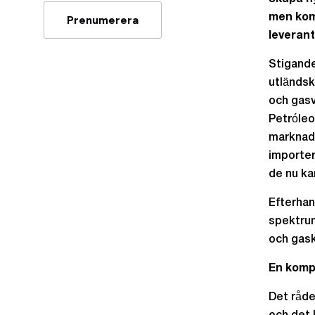
men kom
Prenumerera
leverant
Stigande
utländsk
och gasv
Petróleo
marknade
importer
de nu k
Efterhan
spektrum
och gas
En komp
Det råde