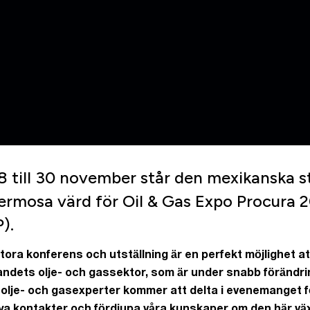
8 till 30 november står den mexikanska 
hermosa värd för
Oil & Gas Expo Procura 
).
ora konferens och utställning är en perfekt möjlighet at
 landets olje- och gassektor, som är under snabb förändri
olje- och gasexperter kommer att delta i evenemanget f
ya kontakter och fördjupa våra kunskaper om den här vä