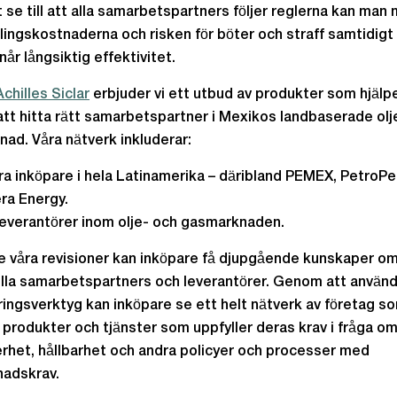
gt se till att alla samarbetspartners följer reglerna kan man
ingskostnaderna och risken för böter och straff samtidig
år långsiktig effektivitet.
Achilles Siclar
erbjuder vi ett utbud av produkter som hjälp
att hitta rätt samarbetspartner i Mexikos landbaserade olj
ad. Våra nätverk inkluderar:
ra inköpare i hela Latinamerika – däribland PEMEX, PetroPe
ra Energy.
leverantörer inom olje- och gasmarknaden.
e våra revisioner kan inköpare få djupgående kunskaper o
lla samarbetspartners och leverantörer. Genom att använd
eringsverktyg kan inköpare se ett helt nätverk av företag s
 produkter och tjänster som uppfyller deras krav i fråga om
rhet, hållbarhet och andra policyer och processer med
nadskrav.