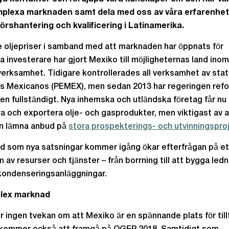
plexa marknaden samt dela med oss av våra erfarenhet
örshantering och kvalificering i Latinamerika.
 oljepriser i samband med att marknaden har öppnats för
a investerare har gjort Mexiko till möjligheternas land inom
erksamhet. Tidigare kontrollerades all verksamhet av stat
s Mexicanos (PEMEX), men sedan 2013 har regeringen ref
n fullständigt. Nya inhemska och utländska företag får nu
a och exportera olje- och gasprodukter, men viktigast av al
an lämna anbud på
stora prospekterings- och utvinningspro
d som nya satsningar kommer igång ökar efterfrågan på et
 av resurser och tjänster – från borrning till att bygga ledn
kondenseringsanläggningar.
lex marknad
r ingen tvekan om att Mexiko är en spännande plats för tillf