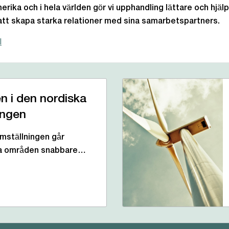
merika och i hela världen gör vi upphandling lättare och hjäl
att skapa starka relationer med sina samarbetspartners.
l
n i den nordiska
ingen
mställningen går
ga områden snabbare…