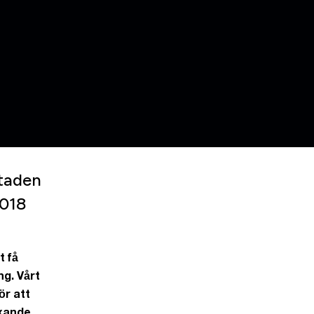
staden
2018
t få
ng. Vårt
ör att
xande,