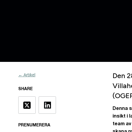
Den 2
← Artikel
Villa
SHARE
(OGEP
Denna st
insikt i
team av 
PRENUMERERA
skapa n