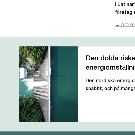
I Latina
företag 
← Artike
Den dolda riske
energiomställn
Den nordiska energio
snabbt, och på mån