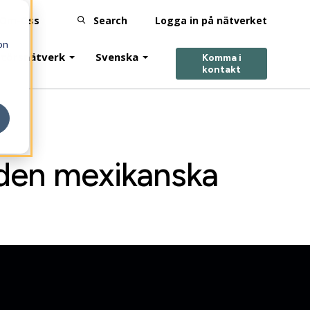
Om-Oss
Search
Logga in på nätverket
on
ntörsnätverk
Svenska
Komma i
kontakt
 den mexikanska