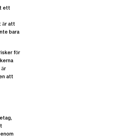
t ett
 är att
inte bara
isker för
skerna
 är
en att
retag,
t
 Genom