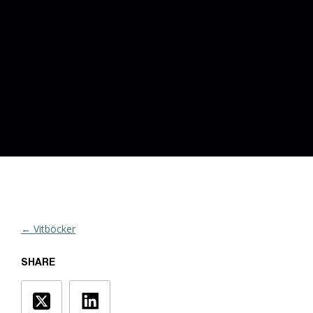
← Vitböcker
SHARE