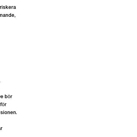
riskera
ömande,
a
De bör
för
isionen.
ar