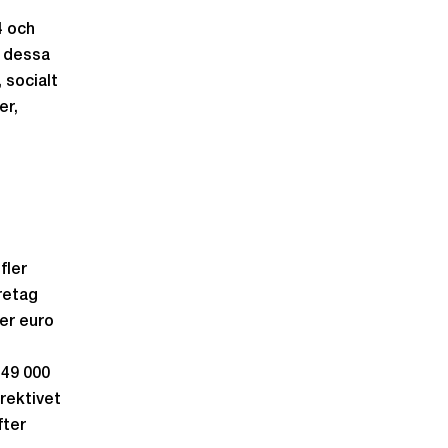
4 och
e dessa
 socialt
er,
fler
öretag
ner euro
 49 000
irektivet
fter