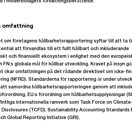
d i moderbolagets förvaltningsberättelse.
 omfattning
t om företagens hållbarhetsrapportering syftar till att ta ti
ential att förvandlas till ett fullt hållbart och inkluderande
kt och finansiellt ekosystem i enlighet med den europeis
h FN:s globala mål för hållbar utveckling. Kravet på insyn g
et ökar omfattningen på det rådande direktivet om icke-fin
ring (NFRD). Standarderna för rapportering är under utveck
 att samordna hållbarhetsrapporteringen genom att inklude
förordning, EU:s förordning om hållbarhetsupplysningar (
intliga internationella ramverk som Task Force on Climat
l Disclosures (TCFD), Sustainability Accounting Standards
ch Global Reporting Initiative (GRI).