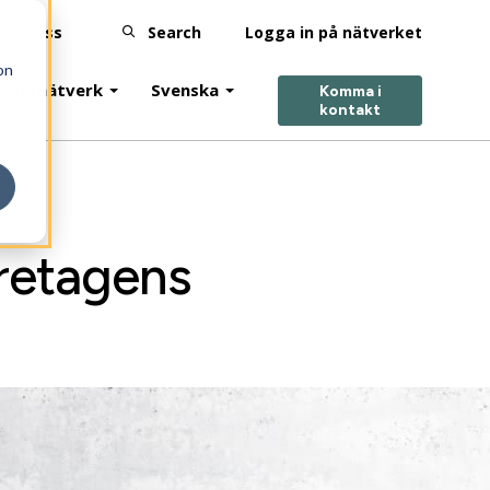
Om-Oss
Search
Logga in på nätverket
on
ntörsnätverk
Svenska
Komma i
kontakt
öretagens