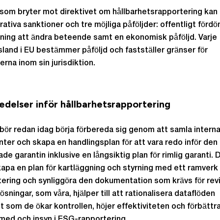
som bryter mot direktivet om hållbarhetsrapportering kan 
rativa sanktioner och tre möjliga påföljder: offentligt förd
lning att ändra beteende samt en ekonomisk påföljd. Varje
and i EU bestämmer påföljd och fastställer gränser för
erna inom sin jurisdiktion.
edelser inför hållbarhetsrapportering
bör redan idag börja förbereda sig genom att samla intern
nter och skapa en handlingsplan för att vara redo inför den
de garantin inklusive en långsiktig plan för rimlig garanti. 
apa en plan för kartläggning och styrning med ett ramverk 
ering och synliggöra den dokumentation som krävs för rev
lösningar, som våra, hjälper till att rationalisera dataflöden
t som de ökar kontrollen, höjer effektiviteten och förbättr
med och insyn i ESG-rapportering.