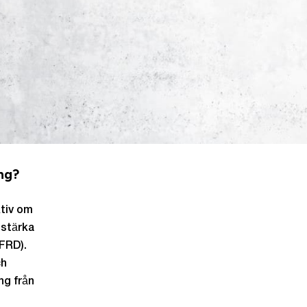
ng?
ktiv om
 stärka
NFRD).
ch
ng från