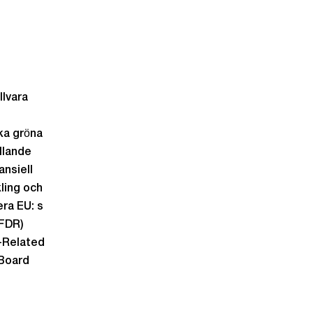
llvara
ka gröna
ällande
ansiell
ling och
ra EU: s
SFDR)
e-Related
 Board