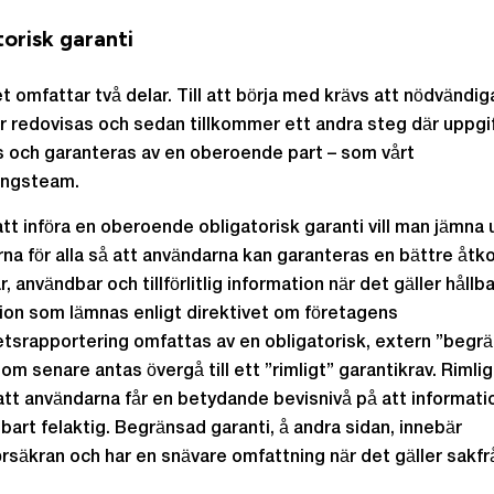
orisk garanti
et omfattar två delar. Till att börja med krävs att nödvändig
r redovisas och sedan tillkommer ett andra steg där uppgi
 och garanteras av en oberoende part – som vårt
ngsteam.
t införa en oberoende obligatorisk garanti vill man jämna 
rna för alla så att användarna kan garanteras en bättre åtko
, användbar och tillförlitlig information när det gäller hållb
ion som lämnas enligt direktivet om företagens
etsrapportering omfattas av en obligatorisk, extern ”begr
om senare antas övergå till ett ”rimligt” garantikrav. Rimlig
att användarna får en betydande bevisnivå på att informati
bart felaktig. Begränsad garanti, å andra sidan, innebär
rsäkran och har en snävare omfattning när det gäller sakfr