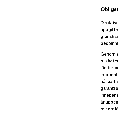
Obligat
Direktiv
uppgifte
granskas
bedömni
Genom at
olikhete
jämförbar
Informat
hållbarh
garanti s
innebär 
är uppen
mindrefö