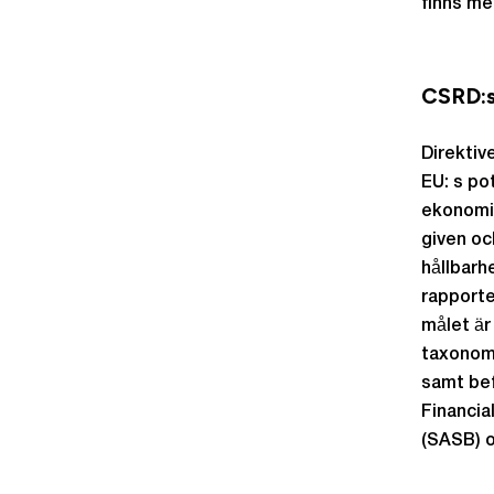
finns me
CSRD:s
Direktive
EU: s pot
ekonomis
given oc
hållbarh
rapporte
målet är
taxonomi
samt bef
Financia
(SASB) o