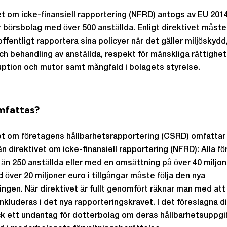
et om icke-finansiell rapportering (NFRD) antogs av EU 201
ör börsbolag med över 500 anställda. Enligt direktivet måst
ffentligt rapportera sina policyer när det gäller miljöskydd,
ch behandling av anställda, respekt för mänskliga rättighet
uption och mutor samt mångfald i bolagets styrelse.
mfattas?
et om företagens hållbarhetsrapportering (CSRD) omfattar 
än direktivet om icke-finansiell rapportering (NFRD): Alla f
 än 250 anställda eller med en omsättning på över 40 miljo
d över 20 miljoner euro i tillgångar måste följa den nya
ningen. När direktivet är fullt genomfört räknar man med att
inkluderas i det nya rapporteringskravet. I det föreslagna d
k ett undantag för dotterbolag om deras hållbarhetsuppgi