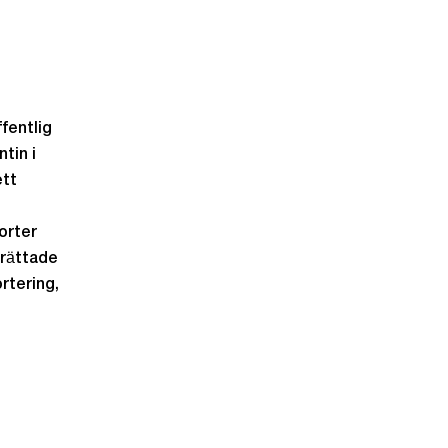
fentlig
tin i
ett
orter
prättade
rtering,