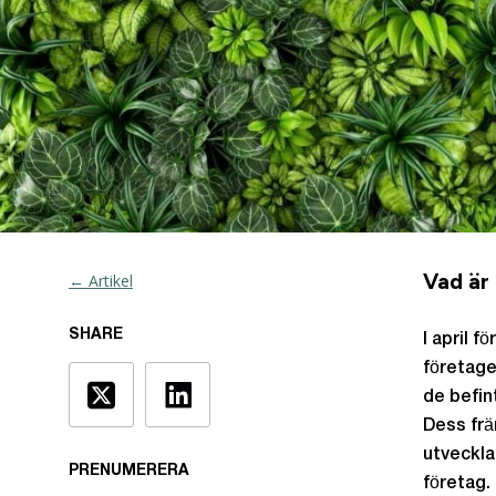
Vad är
← Artikel
SHARE
I april f
företage
de befin
Dess frä
utveckla
PRENUMERERA
företag.