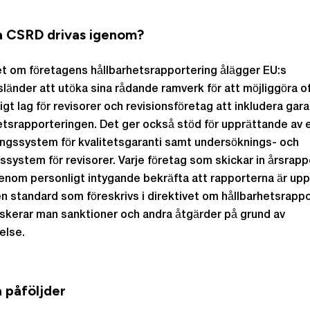
a CSRD drivas igenom?
et om företagens hållbarhetsrapportering ålägger EU:s
änder att utöka sina rådande ramverk för att möjliggöra of
igt lag för revisorer och revisionsföretag att inkludera garan
etsrapporteringen. Det ger också stöd för upprättande av 
ngssystem för kvalitetsgaranti samt undersöknings- och
ssystem för revisorer. Varje företag som skickar in årsrapp
nom personligt intygande bekräfta att rapporterna är up
en standard som föreskrivs i direktivet om hållbarhetsrappo
iskerar man sanktioner och andra åtgärder på grund av
else.
a påföljder