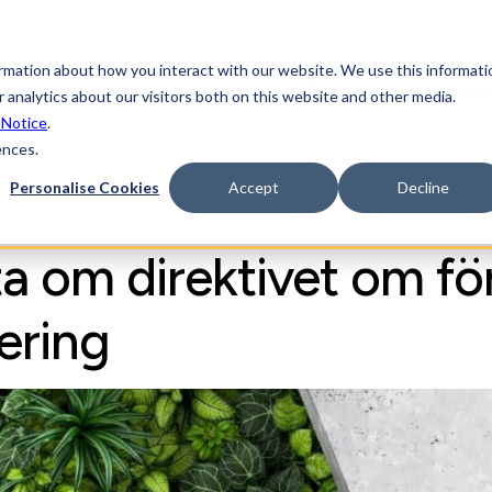
ormation about how you interact with our website. We use this informati
Industrisektorn
Lösningar
Resurser
Levera
 analytics about our visitors both on this website and other media.
 Notice
.
ences.
Personalise Cookies
Accept
Decline
ta om direktivet om f
ering