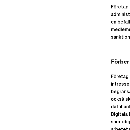
Företag 
administ
en befal
medlemsl
sanktion
Förber
Företag 
intresse
begränsa
också sk
datahant
Digitala 
samtidig
arbetet 