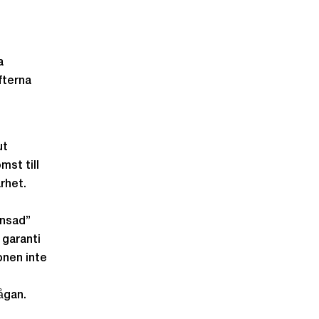
a
fterna
ut
mst till
arhet.
änsad”
 garanti
onen inte
ågan.