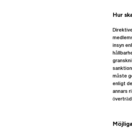
Hur sk
Direktiv
medlemsl
insyn enl
hållbarh
granskni
sanktion
måste ge
enligt d
annars r
överträd
Möjlig