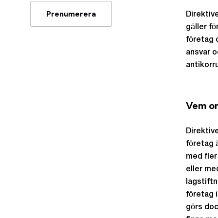
Prenumerera
Direktiv
gäller f
företag o
ansvar o
antikorr
Vem o
Direktiv
företag 
med fler
eller me
lagstift
företag 
görs doc