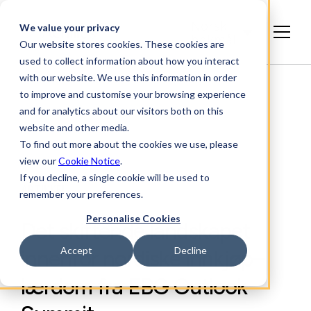
Norsk
We value your privacy
bokmål
Our website stores cookies. These cookies are
used to collect information about how you interact
with our website. We use this information in order
to improve and customise your browsing experience
and for analytics about our visitors both on this
website and other media.
To find out more about the cookies we use, please
view our
Cookie Notice
.
If you decline, a single cookie will be used to
ARTIKKEL
remember your preferences.
Personalise Cookies
Det skiftende landskapet
Accept
Decline
innenfor nordiske innkjøp–
lærdom fra EBG Outlook