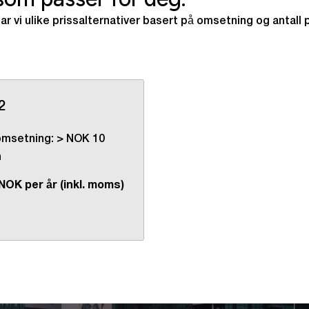
 har vi ulike prissalternativer basert på omsetning og antal
2
 omsetning: > NOK 10
n
NOK per år (inkl. moms)