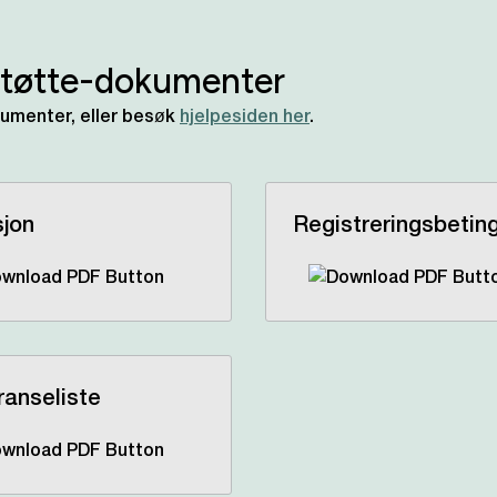
støtte-dokumenter
kumenter, eller besøk
hjelpesiden her
.
sjon
Registreringsbetin
ranseliste