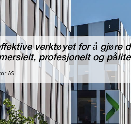
fektive verktøyet for å gjøre d
rsielt, profesjonelt og pålitel
tor AS