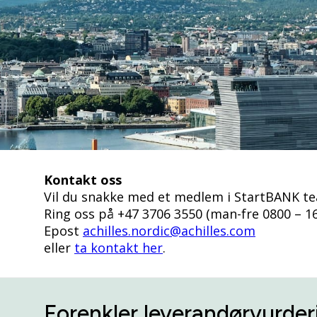
Kontakt oss
Vil du snakke med et medlem i StartBANK t
Ring oss på +47 3706 3550 (man-fre 0800 – 1
Epost
achilles.nordic@achilles.com
eller
ta kontakt her
.
Forenkler leverandørvurder