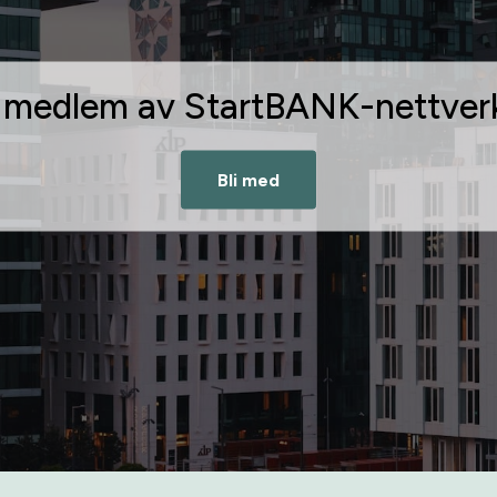
i medlem av StartBANK-nettver
Bli med