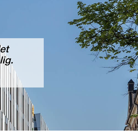
et
ig.