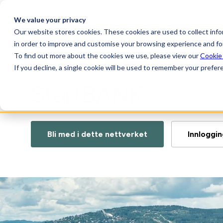
We value your privacy
Our website stores cookies. These cookies are used to collect inf
Plattform
Lø
in order to improve and customise your browsing experience and for
To find out more about the cookies we use, please view our
Cookie
If you decline, a single cookie will be used to remember your prefer
StartBANK
Bli med i dette nettverket
Innloggi