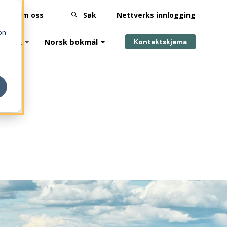
Om oss
Søk
Nettverks innlogging
on
tverk
Norsk bokmål
Kontaktskjema