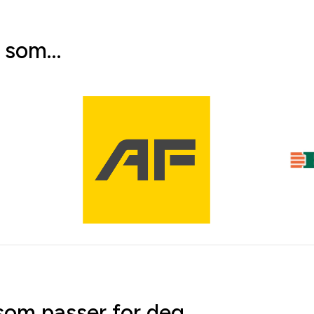
e som…
om passer for deg.