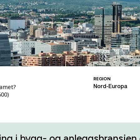
REGION
eamet?
Nord-Europa
600)
ing i bygg- og anleggsbransjen