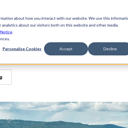
ormation about how you interact with our website. We use this informati
sninger
Industrier
Ressurser
Leverandørnet
 analytics about our visitors both on this website and other media.
 Notice
.
ences.
Personalise Cookies
Accept
Decline
ng