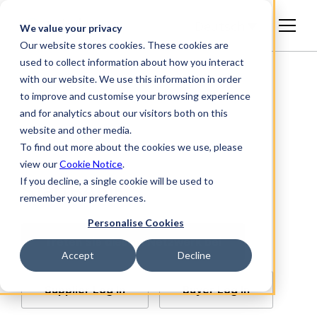
Deutsch
We value your privacy
Our website stores cookies. These cookies are
used to collect information about how you interact
with our website. We use this information in order
to improve and customise your browsing experience
and for analytics about our visitors both on this
website and other media.
To find out more about the cookies we use, please
view our
Cookie Notice
.
If you decline, a single cookie will be used to
StartBANK
remember your preferences.
Personalise Cookies
Treten Sie diesem Netzwerk bei
Accept
Decline
Supplier Log In
Buyer Log In