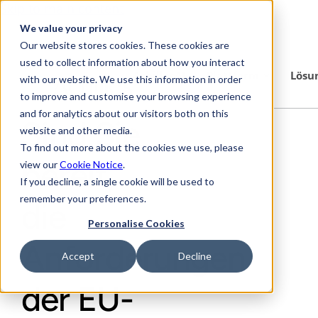
Skip to main content
We value your privacy
Our website stores cookies. These cookies are
used to collect information about how you interact
AchillesAI
Plattform
Lösu
with our website. We use this information in order
to improve and customise your browsing experience
and for analytics about our visitors both on this
Sind Sie
website and other media.
To find out more about the cookies we use, please
bereit,
view our
Cookie Notice
.
If you decline, a single cookie will be used to
remember your preferences.
die
Personalise Cookies
Anforderungen
Accept
Decline
der EU-