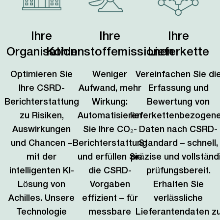
Ihre
Ihre
Ihre
Organisation
Kohlenstoffemissionen
Lieferkette
Optimieren Sie
Weniger
Vereinfachen Sie di
Ihre CSRD-
Aufwand, mehr
Erfassung und
Berichterstattung
Wirkung:
Bewertung von
zu Risiken,
Automatisieren
lieferkettenbezogen
Auswirkungen
Sie Ihre CO₂-
Daten nach CSRD-
und Chancen –
Berichterstattung
Standard – schnell,
mit der
und erfüllen Sie
präzise und vollständ
intelligenten KI-
die CSRD-
prüfungsbereit.
Lösung von
Vorgaben
Erhalten Sie
Achilles. Unsere
effizient – für
verlässliche
Technologie
messbare
Lieferantendaten z