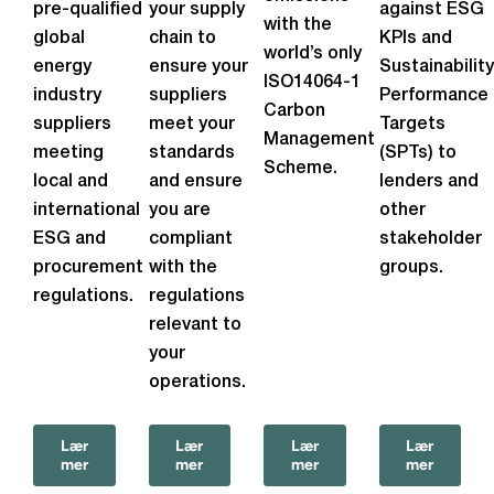
pre-qualified
your supply
against ESG
with the
global
chain to
KPIs and
world’s only
energy
ensure your
Sustainability
ISO14064-1
industry
suppliers
Performance
Carbon
suppliers
meet your
Targets
Management
meeting
standards
(SPTs) to
Scheme.
local and
and ensure
lenders and
international
you are
other
ESG and
compliant
stakeholder
procurement
with the
groups.
regulations.
regulations
relevant to
your
operations.
Lær
Lær
Lær
Lær
mer
mer
mer
mer