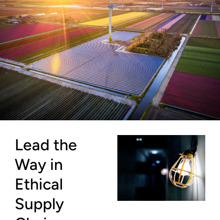
Lead the
Way in
Ethical
Supply