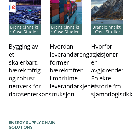
Bransjeinnsikt
Bransjeinnsikt
Bransjeinnsikt
Case Studier
Case Studier
Case Studier
Bygging av
Hvordan
Hvorfor
et
leverandørengasjement
revisjoner
skalerbart,
former
er
bærekraftig
bærekraften
avgjørende:
og robust
i maritime
En ekte
nettverk for
leverandørkjeder
historie fra
datasenterkonstruksjon
sjømatlogistik
ENERGY SUPPLY CHAIN
SOLUTIONS