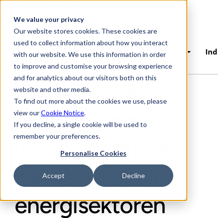
Skip to main content
We value your privacy
Our website stores cookies. These cookies are
used to collect information about how you interact
Plattform
Løsninger
Ind
with our website. We use this information in order
to improve and customise your browsing experience
and for analytics about our visitors both on this
Omfattende
website and other media.
To find out more about the cookies we use, please
risikostyring i
view our
Cookie Notice
.
If you decline, a single cookie will be used to
remember your preferences.
leverandørkjeden
Personalise Cookies
for den globale
Accept
Decline
energisektoren