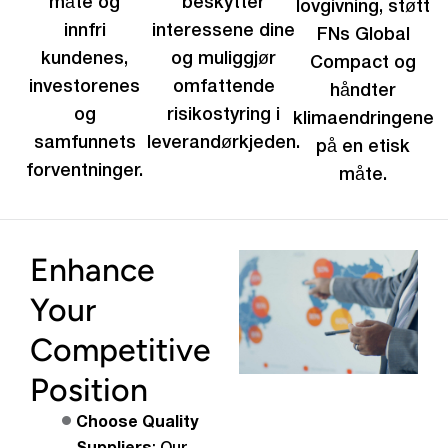
måte og
beskytter
lovgivning, støtt
innfri
interessene dine
FNs Global
kundenes,
og muliggjør
Compact og
investorenes
omfattende
håndter
og
risikostyring i
klimaendringene
samfunnets
leverandørkjeden.
på en etisk
forventninger.
måte.
Enhance
Your
Competitive
Position
Choose Quality