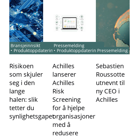
Bransjeinnsikt
Pressemelding
Produktoppdateringer
Produktoppdateringer
Pressemelding
Risikoen
Achilles
Sebastien
som skjuler
lanserer
Roussotte
seg i den
Achilles
utnevnt til
lange
Risk
ny CEO i
halen: slik
Screening
Achilles
tetter du
for å hjelpe
synlighetsgapet
organisasjoner
med å
redusere