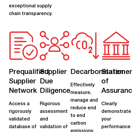
exceptional supply
chain transparency.
Prequalified
Supplier
Decarbonisation
Stateme
Supplier
Due
of
Effectively
Network
Diligence
Assuran
measure,
manage and
Access a
Rigorous
Clearly
reduce end
rigorously
assessment
demonstrate
to end
validated
and
your
carbon
database of
validation of
performance
emissions