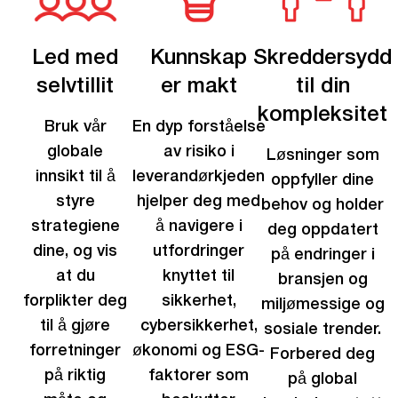
Led med
Kunnskap
Skreddersydd
selvtillit
er makt
til din
kompleksitet
Bruk vår
En dyp forståelse
globale
av risiko i
Løsninger som
innsikt til å
leverandørkjeden
oppfyller dine
styre
hjelper deg med
behov og holder
strategiene
å navigere i
deg oppdatert
dine, og vis
utfordringer
på endringer i
at du
knyttet til
bransjen og
forplikter deg
sikkerhet,
miljømessige og
til å gjøre
cybersikkerhet,
sosiale trender.
forretninger
økonomi og ESG-
Forbered deg
på riktig
faktorer som
på global