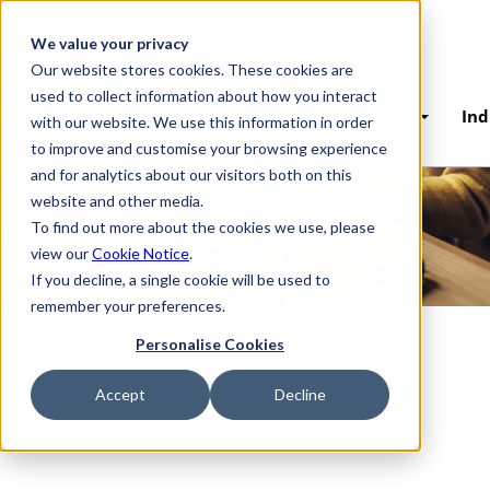
Skip to main content
Merknad om
We value your privacy
personvern
Our website stores cookies. These cookies are
used to collect information about how you interact
Plattform
Løsninger
Ind
with our website. We use this information in order
Les nå
Last ned PDF
to improve and customise your browsing experience
and for analytics about our visitors both on this
website and other media.
To find out more about the cookies we use, please
view our
Cookie Notice
.
If you decline, a single cookie will be used to
remember your preferences.
Personalise Cookies
Accept
Decline