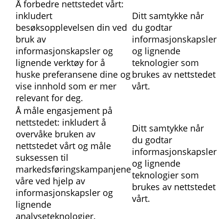
Å forbedre nettstedet vårt:
inkludert
Ditt samtykke når
besøksopplevelsen din ved
du godtar
bruk av
informasjonskapsler
informasjonskapsler og
og lignende
lignende verktøy for å
teknologier som
huske preferansene dine og
brukes av nettstedet
vise innhold som er mer
vårt.
relevant for deg.
Å måle engasjement på
nettstedet: inkludert å
Ditt samtykke når
overvåke bruken av
du godtar
nettstedet vårt og måle
informasjonskapsler
suksessen til
og lignende
markedsføringskampanjene
teknologier som
våre ved hjelp av
brukes av nettstedet
informasjonskapsler og
vårt.
lignende
analyseteknologier.