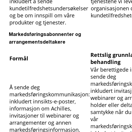
inkludert å sende
tjenestene vi leve
kundetilfredshetsundersøkelser
organisasjonen 
og be om innspill om våre
kundetilfredshet
produkter og tjenester.
Markedsføringsabonnenter og
arrangementsdeltakere
Rettslig grunnl
Formål
behandling
Vår berettigede i
sende deg
markedsførings
Å sende deg
inkludert invitasj
markedsføringskommunikasjon:
webinarer og ar
inkludert innsikts-e-poster,
holder eller delta
informasjon om Achilles,
samtykke når du
invitasjoner til webinarer og
vår
arrangementer og annen
markedsførings
markedsføringsinformasjon.