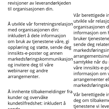
revisjoner av leverandørkjeden
til organisasjonen din.
Vår berettigede i
utvikle vår relas
Å utvikle vår forretningsrelasjon
organisasjonen di
med organisasjonen din:
informasjon om 
inkludert å dele informasjon
bruker tjenestene
om bruk av tjenestene våre, gi
sende deg relater
opplæring og støtte, sende deg
markedsføringsi
innsikts-e-poster og annen
arrangementsinvit
markedsføringskommunikasjon
samtykke når du
og invitere deg til våre
våre innsikts-e-po
webinarer og andre
informasjon om 
arrangementer.
arrangementer el
markedsførings
Å innhente tilbakemeldinger fra
Vår berettigede i
kunder og overvåke
deg om tilbakem
kundetilfredshet: inkludert å
tjenestene vi lever
sende