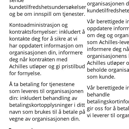
organisasjonen d
kundetilfredshetsundersøkelser
kundetilfredshete
og be om innspill om tjenester.
Vår berettigede i
Kontoadministrasjon og
oppdatere inform
kontraktsfornyelser: inkludert å
om deg og organ
kontakte deg for å sikre at vi
som Achilles-lev
har oppdatert informasjon om
informere deg nå
organisasjonen din, informere
organisasjonens
deg når kontrakten med
Achilles utløper 
Achilles utløper og gi pristilbud
beholde organisa
for fornyelse.
som kunde.
Å ta betaling for tjenestene
Vår berettigede i
som leveres til organisasjonen
behandle
din: inkludert behandling av
betalingskortinf
betalingskortopplysninger i ditt
gir oss for å beta
navn som brukes til å betale på
vi leverer til org
vegne av organisasjonen din.