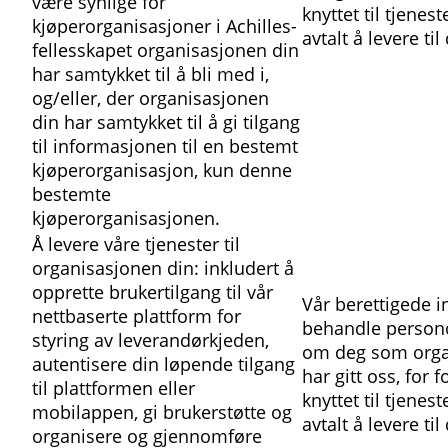
være synlige for
knyttet til tjenes
kjøperorganisasjoner i Achilles-
avtalt å levere ti
fellesskapet organisasjonen din
har samtykket til å bli med i,
og/eller, der organisasjonen
din har samtykket til å gi tilgang
til informasjonen til en bestemt
kjøperorganisasjon, kun denne
bestemte
kjøperorganisasjonen.
Å levere våre tjenester til
organisasjonen din: inkludert å
opprette brukertilgang til vår
Vår berettigede i
nettbaserte plattform for
behandle person
styring av leverandørkjeden,
om deg som orga
autentisere din løpende tilgang
har gitt oss, for 
til plattformen eller
knyttet til tjenes
mobilappen, gi brukerstøtte og
avtalt å levere ti
organisere og gjennomføre