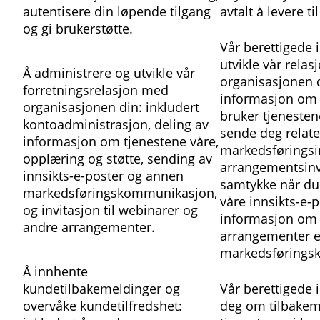
autentisere din løpende tilgang
avtalt å levere ti
og gi brukerstøtte.
Vår berettigede i
utvikle vår rela
Å administrere og utvikle vår
organisasjonen d
forretningsrelasjon med
informasjon om
organisasjonen din: inkludert
bruker tjenestene
kontoadministrasjon, deling av
sende deg relate
informasjon om tjenestene våre,
markedsføringsi
opplæring og støtte, sending av
arrangementsinvi
innsikts-e-poster og annen
samtykke når du
markedsføringskommunikasjon,
våre innsikts-e-p
og invitasjon til webinarer og
informasjon om 
andre arrangementer.
arrangementer e
markedsførings
Å innhente
kundetilbakemeldinger og
Vår berettigede i
overvåke kundetilfredshet:
deg om tilbakem