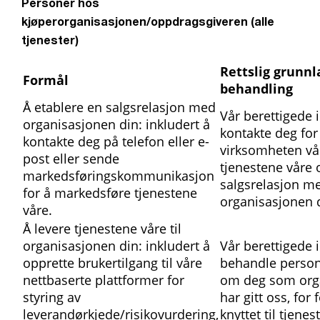
Personer hos
kjøperorganisasjonen/oppdragsgiveren (alle
tjenester)
Rettslig grunnl
Formål
behandling
Å etablere en salgsrelasjon med
Vår berettigede i
organisasjonen din: inkludert å
kontakte deg for
kontakte deg på telefon eller e-
virksomheten vå
post eller sende
tjenestene våre 
markedsføringskommunikasjon
salgsrelasjon m
for å markedsføre tjenestene
organisasjonen 
våre.
Å levere tjenestene våre til
organisasjonen din: inkludert å
Vår berettigede i
opprette brukertilgang til våre
behandle perso
nettbaserte plattformer for
om deg som org
styring av
har gitt oss, for
leverandørkjede/risikovurdering,
knyttet til tjenes