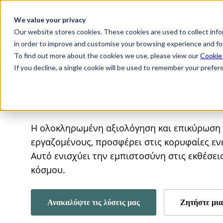
Skip to main content
We value your privacy
Our website stores cookies. These cookies are used to collect inf
in order to improve and customise your browsing experience and for
AchillesAI
Προϊόντα
Κ
To find out more about the cookies we use, please view our
Cookie
Α
If you decline, a single cookie will be used to remember your prefer
Ε
Βιώσιμες λύσεις για
Η ολοκληρωμένη αξιολόγηση και επικύρωση τη
εργαζομένους, προσφέρει στις κορυφαίες εν
Αυτό ενισχύει την εμπιστοσύνη στις εκθέσει
κόσμου.
Ανακαλύψτε τις λύσεις μας
Ζητήστε μια