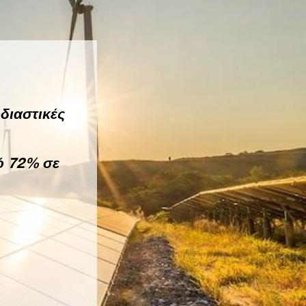
διαστικές
ό 72% σε