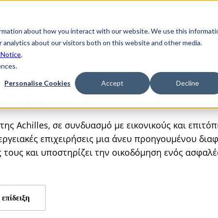
ormation about how you interact with our website. We use this informati
 analytics about our visitors both on this website and other media.
ίνδυνοι
Διαχείριση
Ανάλυση
Διαπίστευση
 Notice
.
λυσίδας
Άνθρακα
και
Achilles
ences.
φοδιασμού
υποβολή
εκθέσεων
 ενεργειακές εφοδιαστικέ
Personalise Cookies
Accept
Decline
ς Achilles, σε συνδυασμό με εικονικούς και επιτόπ
εργειακές επιχειρήσεις μια άνευ προηγουμένου διαφ
ς τους και υποστηρίζει την οικοδόμηση ενός ασφαλέ
 επίδειξη