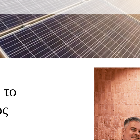
 το
ως