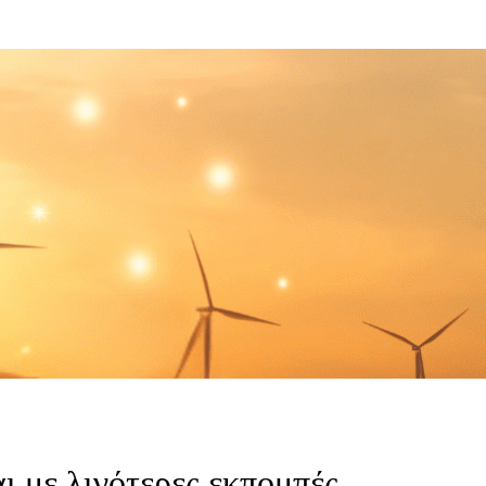
αι με λιγότερες εκπομπές