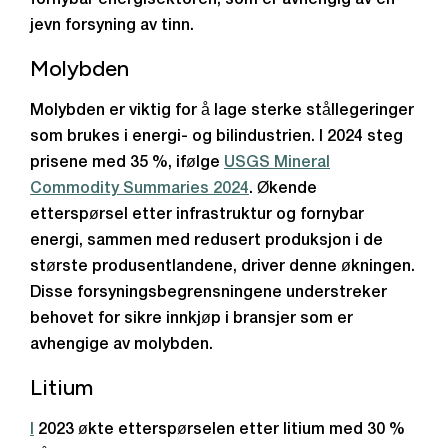
fornybar energisektoren, som er avhengig av en
jevn forsyning av tinn.
Molybden
Molybden er viktig for å lage sterke stållegeringer
som brukes i energi- og bilindustrien. I 2024 steg
prisene med 35 %, ifølge
USGS Mineral
Commodity Summaries 2024
. Økende
etterspørsel etter infrastruktur og fornybar
energi, sammen med redusert produksjon i de
største produsentlandene, driver denne økningen.
Disse forsyningsbegrensningene understreker
behovet for sikre innkjøp i bransjer som er
avhengige av molybden.
Litium
I
2023 økte etterspørselen etter litium med 30 %