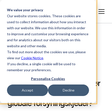
Norsk
We value your privacy
bokmål
Our website stores cookies. These cookies are
used to collect information about how you interact
with our website. We use this information in order
to improve and customise your browsing experience
and for analytics about our visitors both on this
website and other media.
To find out more about the cookies we use, please
view our
Cookie Notice
.
If you decline, a single cookie will be used to
ARTIKKEL, BRANSJEINNSIKT
remember your preferences.
Personalise Cookies
Hvilke kritiske råvarer utgjør
Accept
Decline
den største trusselen mot
globale forsyningskjeder?