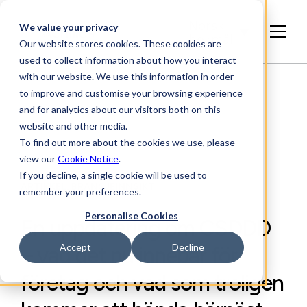
Norsk
We value your privacy
bokmål
Our website stores cookies. These cookies are
used to collect information about how you interact
with our website. We use this information in order
to improve and customise your browsing experience
and for analytics about our visitors both on this
website and other media.
To find out more about the cookies we use, please
view our
Cookie Notice
.
If you decline, a single cookie will be used to
ARTIKKEL, BRANSJEINNSIKT
remember your preferences.
Personalise Cookies
En uppdatering om CSDDD
Accept
Decline
– vad det nu innebär för
företag och vad som troligen