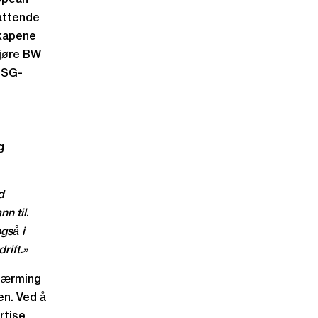
opean
fattende
skapene
gjøre BW
 ESG-
g
d
n til
.
gså i
rift.»
lnærming
en. Ved å
rtise