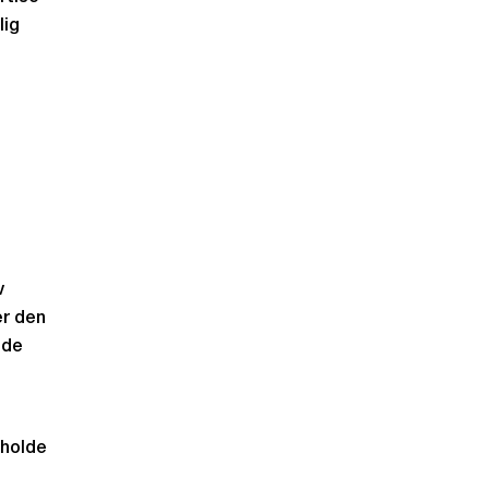
lig
v
er den
nde
rholde