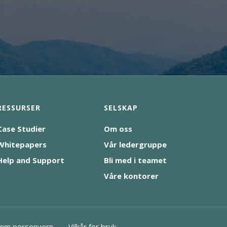
RESSURSER
SELSKAP
Case Studier
Om oss
Whitepapers
Vår ledergruppe
Help and Support
Bli med i teamet
Våre kontorer
om personvern
Vilkår for bruk