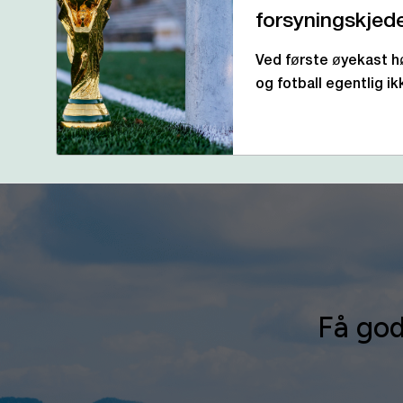
forsyningskjed
Ved første øyekast h
og fotball egentlig 
Få god