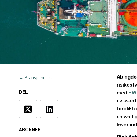
← Bransjeinnsikt
Abingdon
risikost
DEL
med
BW
av svært
forplikt
ansvarli
leverand
ABONNER