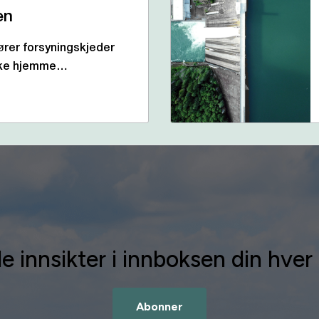
en
ører forsyningskjeder
ikke hjemme…
e innsikter i innboksen din hve
Abonner