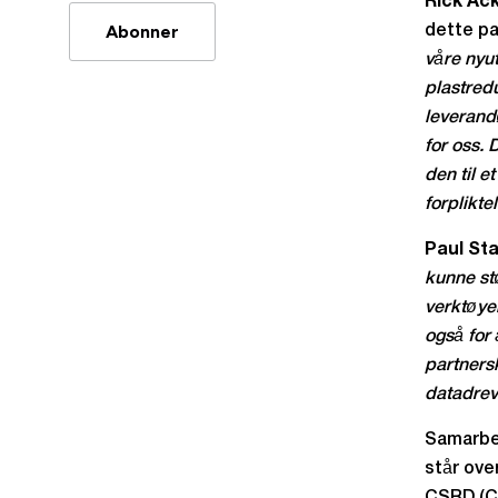
Rick Ac
Abonner
dette pa
våre nyut
plastredu
leverand
for oss. 
den til e
forplikte
Paul Sta
kunne st
verktøye
også for 
partners
datadrev
Samarbe
står ove