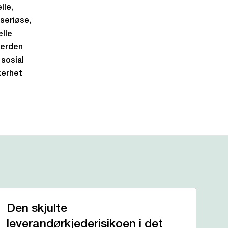
lle,
 seriøse,
elle
verden
 sosial
kerhet
Den skjulte
leverandørkjederisikoen i det