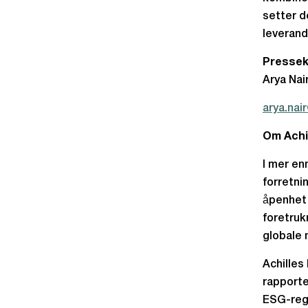
setter d
leverand
Pressek
Arya Nai
arya.nai
Om Achi
I mer en
forretni
åpenhet 
foretruk
globale 
Achilles
rapporte
ESG-rege