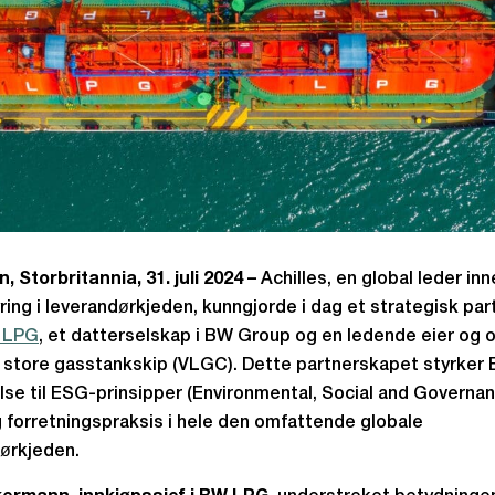
, Storbritannia, 31. juli 2024 –
Achilles, en global leder in
yring i leverandørkjeden, kunngjorde i dag et strategisk pa
 LPG
, et datterselskap i BW Group og en ledende eier og 
 store gasstankskip (VLGC). Dette partnerskapet styrke
else til ESG-prinsipper (Environmental, Social and Governa
g forretningspraksis i hele den omfattende globale
ørkjeden.