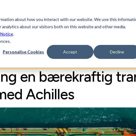
ormation about how you interact with our website. We use this informati
sninger
Industrier
Ressurser
Leverandørnet
 analytics about our visitors both on this website and other media.
 Notice
.
ences.
Personalise Cookies
Accept
Decline
ang en bærekraftig tr
med Achilles