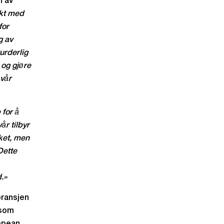
n av
ekt med
for
g av
urderlig
 og gjøre
 vår
 for å
r tilbyr
ket, men
Dette
.»
ransjen
 som