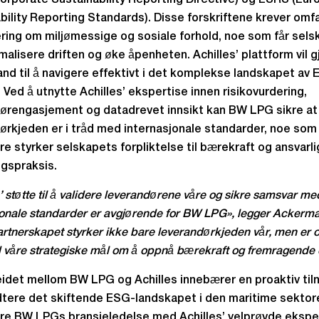
rporate Sustainability Reporting Directive) og ESRS (Eur
bility Reporting Standards). Disse forskriftene krever om
ring om miljømessige og sosiale forhold, noe som får sel
timalisere driften og øke åpenheten. Achilles’ plattform vil 
and til å navigere effektivt i det komplekse landskapet av
 Ved å utnytte Achilles’ ekspertise innen risikovurdering,
ørengasjement og datadrevet innsikt kan BW LPG sikre at
ørkjeden er i tråd med internasjonale standarder, noe som
ere styrker selskapets forpliktelse til bærekraft og ansvarli
ngspraksis.
’ støtte til å validere leverandørene våre og sikre samsvar me
jonale standarder er avgjørende for BW LPG», legger Ackerman
artnerskapet styrker ikke bare leverandørkjeden vår, men er o
 våre strategiske mål om å oppnå bærekraft og fremragende d
det mellom BW LPG og Achilles innebærer en proaktiv ti
ndtere det skiftende ESG-landskapet i den maritime sektor
e BW LPGs bransjeledelse med Achilles’ velprøvde ekspe