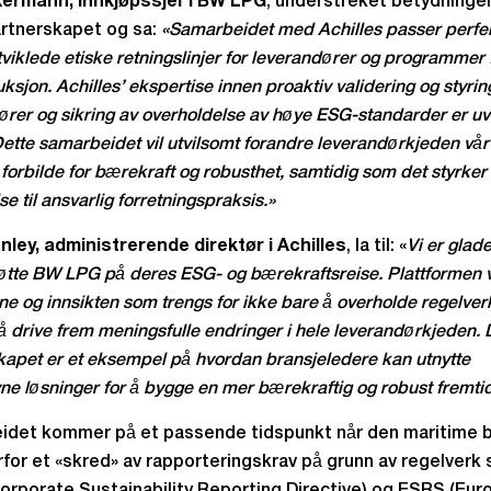
kermann, innkjøpssjef i BW LPG
, understreket betydninge
rtnerskapet og sa:
«Samarbeidet med Achilles passer perf
viklede etiske retningslinjer for leverandører og programmer 
ksjon. Achilles’ ekspertise innen proaktiv validering og styrin
ører og sikring av overholdelse av høye ESG-standarder er uv
Dette samarbeidet vil utvilsomt forandre leverandørkjeden vår
t forbilde for bærekraft og robusthet, samtidig som det styrker
lse til ansvarlig forretningspraksis.»
nley, administrerende direktør i Achilles
, la til: «
Vi er glade
øtte BW LPG på deres ESG- og bærekraftsreise. Plattformen vå
ne og innsikten som trengs for ikke bare å overholde regelver
å drive frem meningsfulle endringer i hele leverandørkjeden. 
kapet er et eksempel på hvordan bransjeledere kan utnytte
ne løsninger for å bygge en mer bærekraftig og robust fremtid
idet kommer på et passende tidspunkt når den maritime b
rfor et «skred» av rapporteringskrav på grunn av regelverk