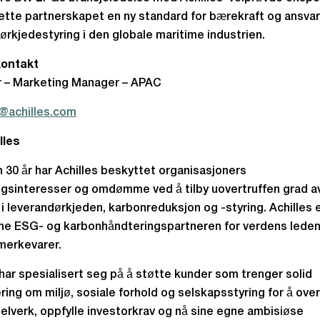
ette partnerskapet en ny standard for bærekraft og ansvar
ørkjedestyring i den globale maritime industrien.
ontakt
r – Marketing Manager – APAC
r@achilles.com
lles
n 30 år har Achilles beskyttet organisasjoners
ngsinteresser og omdømme ved å tilby uovertruffen grad a
i leverandørkjeden, karbonreduksjon og -styring. Achilles 
ne ESG- og karbonhåndteringspartneren for verdens lede
merkevarer.
 har spesialisert seg på å støtte kunder som trenger solid
ring om miljø, sosiale forhold og selskapsstyring for å ove
lverk, oppfylle investorkrav og nå sine egne ambisiøse