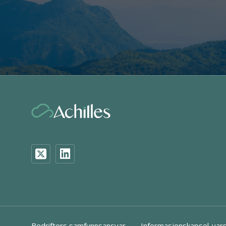
Bedrifters samfunnsansvar
Informasjonskapsel-vars