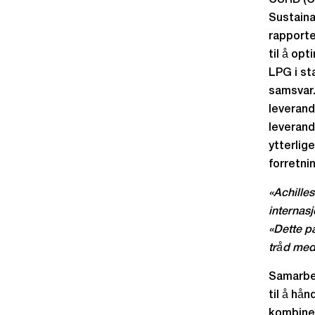
CSRD (Co
Sustaina
rapporte
til å op
LPG i st
samsvar.
leverand
leverand
ytterlig
forretni
«Achilles
internas
«Dette p
tråd med
Samarbei
til å hå
kombiner