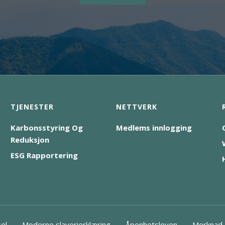
TJENESTER
NETTVERK
Karbonsstyring Og
Medlems innlogging
Reduksjon
ESG Rapportering
el
Moderne slaverierklæring
Åpenhetsloven
Merknad 