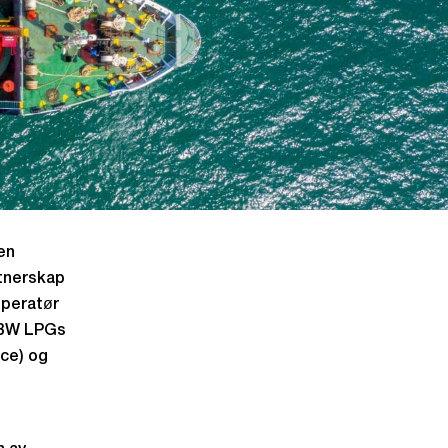
nen
rtnerskap
operatør
r BW LPGs
nce) og