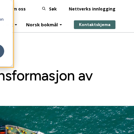
Om oss
Søk
Nettverks innlogging
on
tverk
Norsk bokmål
Kontaktskjema
ansformasjon av