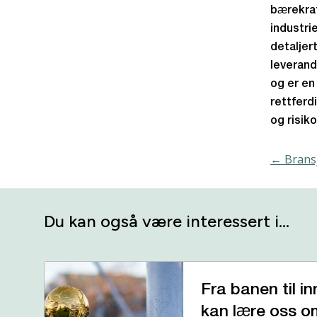
bærekraf
industri
detaljer
leverand
og er en
rettferd
og risiko
← Bransj
Du kan også være interessert i…
Fra banen til in
kan lære oss om