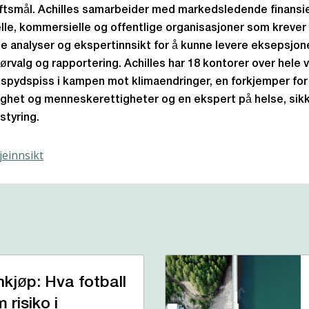
tsmål. Achilles samarbeider med markedsledende finansie
elle, kommersielle og offentlige organisasjoner som krever
te analyser og ekspertinnsikt for å kunne levere eksepsjon
ørvalg og rapportering. Achilles har 18 kontorer over hele 
 spydspiss i kampen mot klimaendringer, en forkjemper for
ighet og menneskerettigheter og en ekspert på helse, sik
styring.
einnsikt
nkjøp: Hva fotball
 risiko i