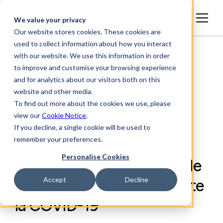
Español
We value your privacy
Our website stores cookies. These cookies are
used to collect information about how you interact
with our website. We use this information in order
to improve and customise your browsing experience
and for analytics about our visitors both on this
website and other media.
To find out more about the cookies we use, please
view our
Cookie Notice
.
If you decline, a single cookie will be used to
INFORMACIÓN SECTORIAL
remember your preferences.
Personalise Cookies
Opciones de financiación de
Accept
Decline
la cadena de suministro ante
la COVID-19