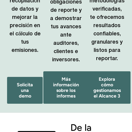
recopilación
metodologías
obligaciones
de datos y
verificadas,
de reporte y
mejorar la
te ofrecemos
a demostrar
precisión en
resultados
tus avances
el cálculo de
confiables,
ante
tus
granulares y
auditores,
emisiones.
listos para
clientes e
reportar.
inversores.
Más
Explora
Solicita
información
cómo
una
sobre los
gestionamos
demo
informes
el Alcance 3
De la