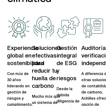
Experiencia
Soluciones
Gestión
Auditoría
global en
efectivas
integral
verificac
sostenibilidad
para
de ESG
independ
reducir tu
y
Con más de
A diferencia 
huella de
riesgos
30 años
otras solucio
carbono
liderando en
de contabilid
Desde la
gestión de
de carbono,
debida
Mucho más que
riesgos y
Achilles ofrec
diligencia de
un sistema de
cumplimiento,
opción de