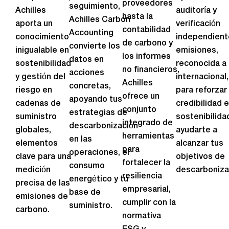
proveedores
seguimiento,
Achilles
auditoría y
hasta la
Achilles Carbon
aporta un
verificación
contabilidad
Accounting
conocimiento
independient
de carbono y
convierte los
inigualable en
emisiones,
los informes
datos en
sostenibilidad
reconocida a 
no financieros,
acciones
y gestión del
internacional,
Achilles
concretas,
riesgo en
para reforzar
ofrece un
apoyando tus
cadenas de
credibilidad 
conjunto
estrategias de
suministro
sostenibilida
integrado de
descarbonización
globales,
ayudarte a
herramientas
en las
elementos
alcanzar tus
para
operaciones, el
clave para una
objetivos de
fortalecer la
consumo
medición
descarboniza
resiliencia
energético y tu
precisa de las
empresarial,
base de
emisiones de
cumplir con la
suministro.
carbono.
normativa