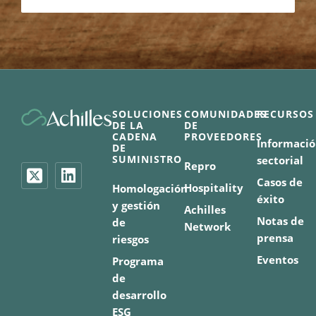
SOLUCIONES
COMUNIDADES
RECURSOS
DE LA
DE
CADENA
PROVEEDORES
Informaci
DE
SUMINISTRO
sectorial
Repro
Casos de
Hospitality
Homologación
éxito
y gestión
Achilles
Notas de
de
Network
prensa
riesgos
Eventos
Programa
de
desarrollo
ESG