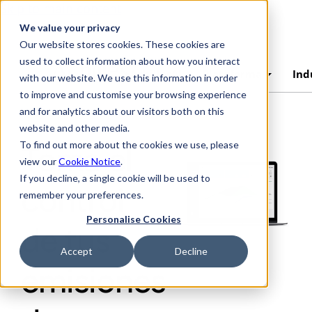
Skip to main content
We value your privacy
Our website stores cookies. These cookies are
used to collect information about how you interact
AchillesAI
Plataforma
Ind
with our website. We use this information in order
to improve and customise your browsing experience
and for analytics about our visitors both on this
website and other media.
To find out more about the cookies we use, please
Toma el
view our
Cookie Notice
.
If you decline, a single cookie will be used to
control
remember your preferences.
Personalise Cookies
de tus
Accept
Decline
emisiones