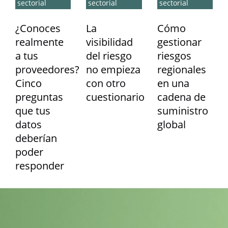
sectorial
sectorial
sectorial
¿Conoces
La
Cómo
realmente
visibilidad
gestionar
a tus
del riesgo
riesgos
proveedores?
no empieza
regionales
Cinco
con otro
en una
preguntas
cuestionario
cadena de
que tus
suministro
datos
global
deberían
poder
responder