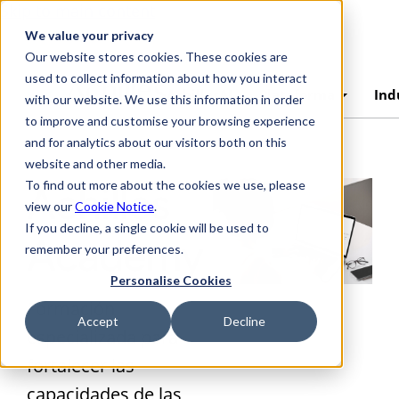
Skip to main content
We value your privacy
Our website stores cookies. These cookies are
used to collect information about how you interact
AchillesAI
Plataforma
Ind
with our website. We use this information in order
to improve and customise your browsing experience
and for analytics about our visitors both on this
website and other media.
To find out more about the cookies we use, please
Achilles
view our
Cookie Notice
.
If you decline, a single cookie will be used to
Academy
remember your preferences.
Personalise Cookies
Formación
Accept
Decline
especializada para
fortalecer las
capacidades de las