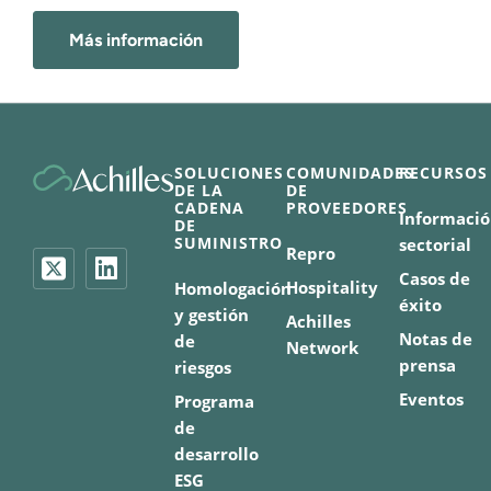
Más información
SOLUCIONES
COMUNIDADES
RECURSOS
DE LA
DE
CADENA
PROVEEDORES
Informaci
DE
SUMINISTRO
sectorial
Repro
Casos de
Hospitality
Homologación
éxito
y gestión
Achilles
Notas de
de
Network
prensa
riesgos
Eventos
Programa
de
desarrollo
ESG