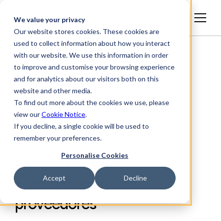
Español
We value your privacy
Our website stores cookies. These cookies are
used to collect information about how you interact
with our website. We use this information in order
to improve and customise your browsing experience
and for analytics about our visitors both on this
website and other media.
To find out more about the cookies we use, please
view our
Cookie Notice
.
If you decline, a single cookie will be used to
ARTÍCULOS, INFORMACIÓN SECTORIAL
remember your preferences.
Personalise Cookies
Las ventajas del
Accept
Decline
cumplimiento para
proveedores