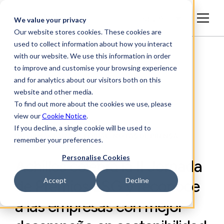
Español
We value your privacy
Our website stores cookies. These cookies are
used to collect information about how you interact
with our website. We use this information in order
to improve and customise your browsing experience
and for analytics about our visitors both on this
website and other media.
To find out more about the cookies we use, please
view our
Cookie Notice
.
If you decline, a single cookie will be used to
INFORMACIÓN SECTORIAL, NOTAS DE PRENSA
remember your preferences.
Personalise Cookies
Achilles celebra la II Jornada
Accept
Decline
de Premios ESG y reconoce
a las empresas con mejor