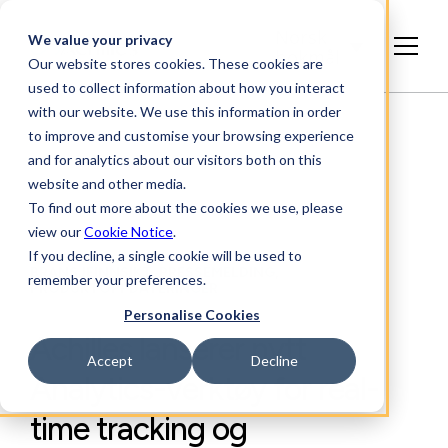
Norsk
We value your privacy
bokmål
Our website stores cookies. These cookies are
used to collect information about how you interact
with our website. We use this information in order
to improve and customise your browsing experience
and for analytics about our visitors both on this
website and other media.
To find out more about the cookies we use, please
view our
Cookie Notice
.
If you decline, a single cookie will be used to
BRANSJEINNSIKT, PRESSEMELDING,
remember your preferences.
PRODUKTOPPDATERINGER
Personalise Cookies
Achilles lanserer nytt
Accept
Decline
Analytics-verktøy for real-
time tracking og