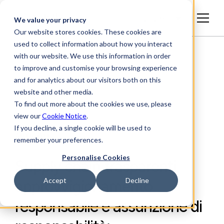
Italiano
We value your privacy
Our website stores cookies. These cookies are
used to collect information about how you interact
with our website. We use this information in order
to improve and customise your browsing experience
and for analytics about our visitors both on this
website and other media.
To find out more about the cookies we use, please
view our
Cookie Notice
.
If you decline, a single cookie will be used to
ARTICOLI
remember your preferences.
Personalise Cookies
Supply chain trasparenti,
Accept
Decline
approvvigionamento
responsabile e assunzione di