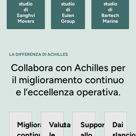
studio
studio
studio
di
di
di
Sanghvi
Eulen
Bartech
Movers
Group
Marine
LA DIFFERENZA DI ACHILLES
Collabora con Achilles per
il miglioramento continuo
e l’eccellenza operativa.
Miglioramento
Valuta
Supporto
Dai
continuo
le
allo
slancio