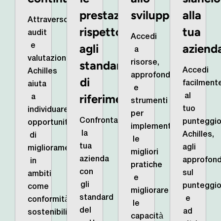
prestazioni
sviluppo
alla
Attraverso
rispetto
tua
audit
Accedi
agli
aziend
e
a
valutazioni,
standard
risorse,
Accedi
Achilles
approfondimenti
di
facilment
aiuta
e
riferimento
al
a
strumenti
tuo
individuare
per
Confronta
punteggi
opportunità
implementare
la
Achilles,
di
le
tua
agli
miglioramento
migliori
azienda
approfond
in
pratiche
con
sul
ambiti
e
gli
punteggi
come
migliorare
standard
e
conformità,
le
del
ad
sostenibilità
capacità