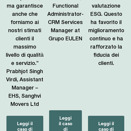
ma garantisce
Functional
valutazione
anche che
Administrator-
ESG. Questo
forniamo ai
CRM Services
ha favorito il
nostri stimati
Manager at
miglioramento
clienti il
Grupo EULEN
continuo e ha
massimo
rafforzato la
livello di qualità
fiducia dei
e servizio.”
clienti.
Prabhjot Singh
Virdi, Assistant
Manager –
EHS, Sanghvi
Movers Ltd
Leggi
Leggi il
il caso
Leggi il
caso di
di
caso di