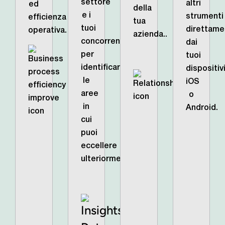
settore
altri
ed
della
e i
strumenti
efficienza
tua
tuoi
direttame
operativa.
azienda..
concorrenti
dai
per
tuoi
identificare
dispositiv
le
iOS
aree
o
in
Android.
cui
puoi
eccellere
ulteriormente.