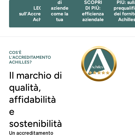
di
SCOPRI
PIÙ: sull
LEGGI:
aziende
DI PIÙ:
prequalif
sull’Accreditamento
come la
efficienza
dei fornit
Achilles
tua
aziendale
Achille
COS’È
L’ACCREDITAMENTO
ACHILLES?
Il marchio di
qualità,
affidabilità
e
sostenibilità
Un accreditamento