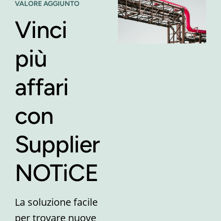
VALORE AGGIUNTO
Vinci
più
affari
con
Supplier
NOTiCE
La soluzione facile
per trovare nuove