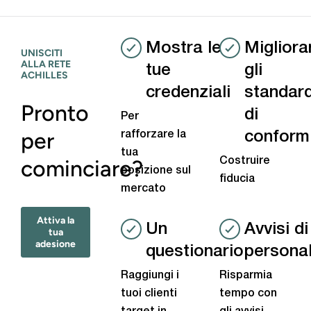
Mostra le
Migliora
UNISCITI
ALLA RETE
tue
gli
ACHILLES
credenziali
standar
Pronto
di
Per
per
rafforzare la
conform
tua
cominciare?
Costruire
posizione sul
fiducia
mercato
Attiva la
Un
Avvisi d
tua
adesione
questionario
personal
Raggiungi i
Risparmia
tuoi clienti
tempo con