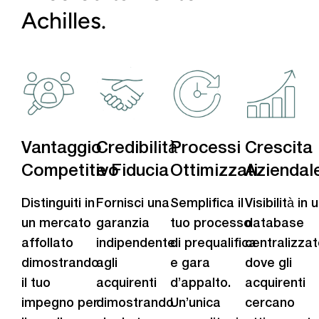
Achilles.
Vantaggio
Credibilità
Processi
Crescita
Competitivo
e Fiducia
Ottimizzati
Aziendal
Distinguiti in
Fornisci una
Semplifica il
Visibilità in 
un mercato
garanzia
tuo processo
database
affollato
indipendente
di prequalifica
centralizzat
dimostrando
agli
e gara
dove gli
il tuo
acquirenti
d’appalto.
acquirenti
impegno per
dimostrando
Un’unica
cercano