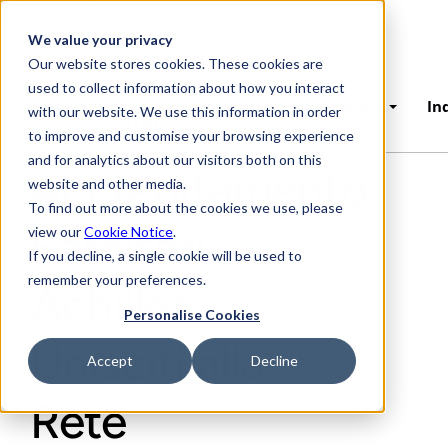
Skip to main content
We value your privacy
Our website stores cookies. These cookies are
used to collect information about how you interact
AchillesAI
Piattaforma
In
with our website. We use this information in order
to improve and customise your browsing experience
and for analytics about our visitors both on this
Accreditamento
website and other media.
To find out more about the cookies we use, please
Fornitori
view our
Cookie Notice
.
If you decline, a single cookie will be used to
remember your preferences.
Achilles:
Personalise Cookies
Unisciti alla
Accept
Decline
Rete