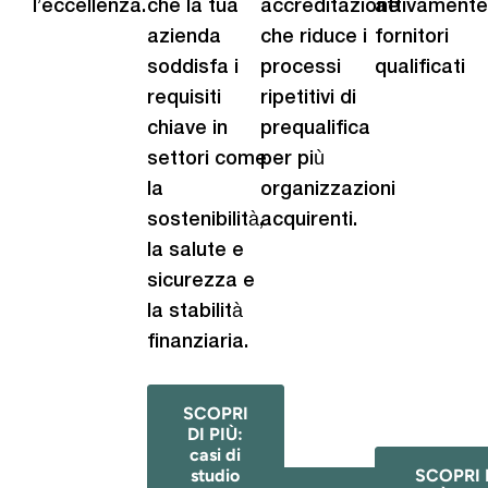
l’eccellenza.
che la tua
accreditazione
attivamente
azienda
che riduce i
fornitori
soddisfa i
processi
qualificati
requisiti
ripetitivi di
chiave in
prequalifica
settori come
per più
la
organizzazioni
sostenibilità,
acquirenti.
la salute e
sicurezza e
la stabilità
finanziaria.
SCOPRI
DI PIÙ:
casi di
studio
SCOPRI 