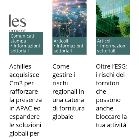
Comunicati
stampa
Articoli
Articoli
Informazioni
Informazioni
Informazioni
settoriali
settoriali
settoriali
Achilles
Come
Oltre l’ESG:
acquisisce
gestire i
i rischi dei
Cm3 per
rischi
fornitori
rafforzare
regionali in
che
la presenza
una catena
possono
in APAC ed
di fornitura
anche
espandere
globale
bloccare la
le soluzioni
tua attività
globali per