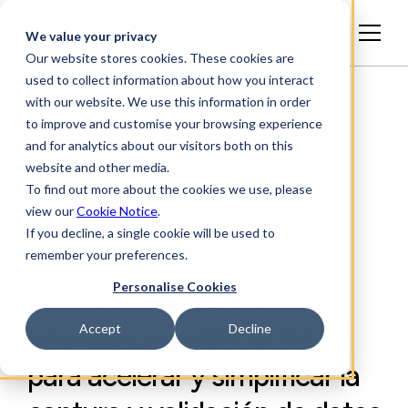
Español
We value your privacy
Our website stores cookies. These cookies are
used to collect information about how you interact
with our website. We use this information in order
to improve and customise your browsing experience
and for analytics about our visitors both on this
website and other media.
To find out more about the cookies we use, please
view our
Cookie Notice
.
If you decline, a single cookie will be used to
INFORMACIÓN SECTORIAL, NOTAS DE PRENSA
remember your preferences.
Personalise Cookies
Achilles introduce la
Accept
Decline
Inteligencia Artificial (IA)
para acelerar y simplificar la