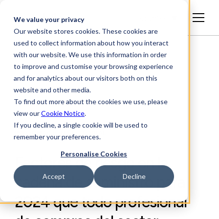
Español
We value your privacy
Our website stores cookies. These cookies are
used to collect information about how you interact
with our website. We use this information in order
to improve and customise your browsing experience
and for analytics about our visitors both on this
website and other media.
To find out more about the cookies we use, please
view our
Cookie Notice
.
If you decline, a single cookie will be used to
INFORMACIÓN SECTORIAL
remember your preferences.
Personalise Cookies
Factores de riesgo en la
Accept
Decline
cadena de suministro para
2024 que todo profesional