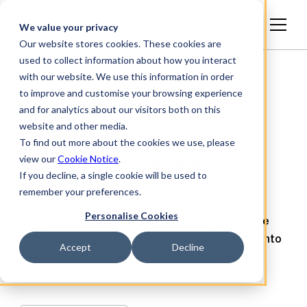
Português
We value your privacy
Our website stores cookies. These cookies are
used to collect information about how you interact
with our website. We use this information in order
to improve and customise your browsing experience
and for analytics about our visitors both on this
website and other media.
To find out more about the cookies we use, please
Informações setoriais
view our
Cookie Notice
.
If you decline, a single cookie will be used to
remember your preferences.
We’ve been a pivotal link between buyers and
Personalise Cookies
suppliers for nearly 30 years, which gives us the
data and perspective to offer unique insights into
Accept
Decline
supply chains and the topics that shape them.
Here you’ll find our take on today’s key issues.