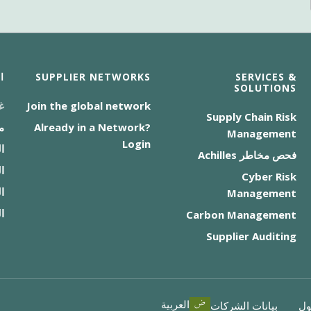
SERVICES &
SUPPLIER NETWORKS
ا
SOLUTIONS
Join the global network
غ
Supply Chain Risk
Already in a Network?
م
Management
Login
ا
فحص مخاطر Achilles
ا
Cyber Risk
ا
Management
ا
Carbon Management
Supplier Auditing
العربية
ول
بيانات الشركات