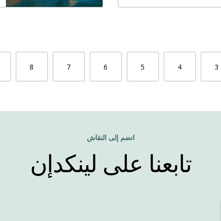
8
7
6
5
4
3
انضم إلى النقاش
تابعنا على لينكدإن