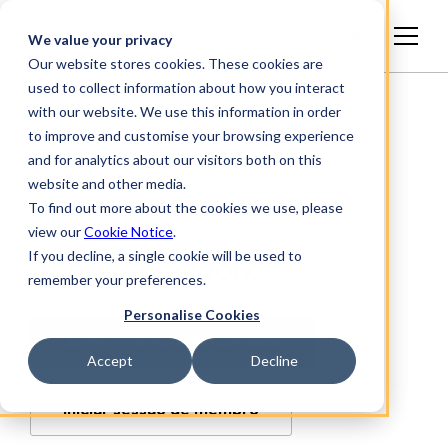
Português
We value your privacy
Our website stores cookies. These cookies are
used to collect information about how you interact
with our website. We use this information in order
to improve and customise your browsing experience
and for analytics about our visitors both on this
website and other media.
To find out more about the cookies we use, please
view our
Cookie Notice
.
If you decline, a single cookie will be used to
Achilles Network
remember your preferences.
Personalise Cookies
Junte-se a esta comunidade
Accept
Decline
Iniciar sessão de membro