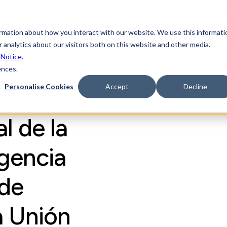
Ac
ormation about how you interact with our website. We use this informati
aforma
Industrias
Soluciones
Recursos
 analytics about our visitors both on this website and other media.
 Notice
.
ences.
Personalise Cookies
Accept
Decline
l de la
igencia
 de
a Unión