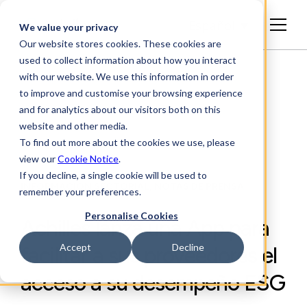
Español
We value your privacy
Our website stores cookies. These cookies are
used to collect information about how you interact
with our website. We use this information in order
to improve and customise your browsing experience
and for analytics about our visitors both on this
website and other media.
To find out more about the cookies we use, please
view our
Cookie Notice
.
If you decline, a single cookie will be used to
INFORMACIÓN SECTORIAL, NOTAS DE PRENSA
remember your preferences.
Personalise Cookies
Achilles lanza una App para
Accept
Decline
facilitar a sus proveedores el
acceso a su desempeño ESG