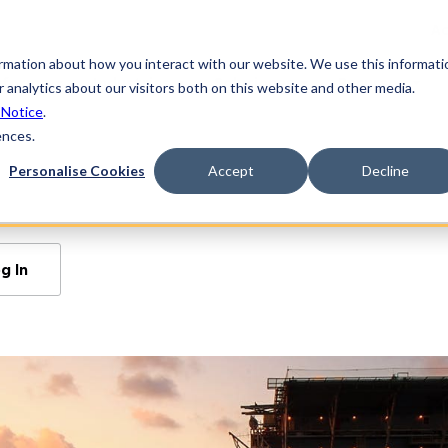
Ac
ormation about how you interact with our website. We use this informati
aforma
Industrias
Soluciones
Recursos
 analytics about our visitors both on this website and other media.
 Notice
.
ences.
Personalise Cookies
Accept
Decline
g In