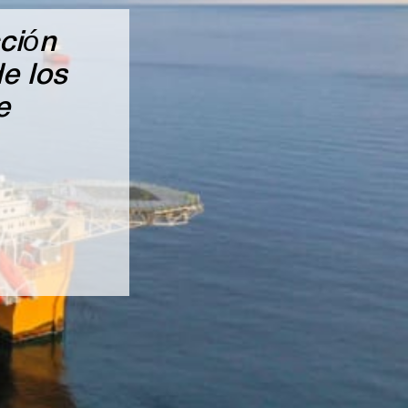
ción
e los
e