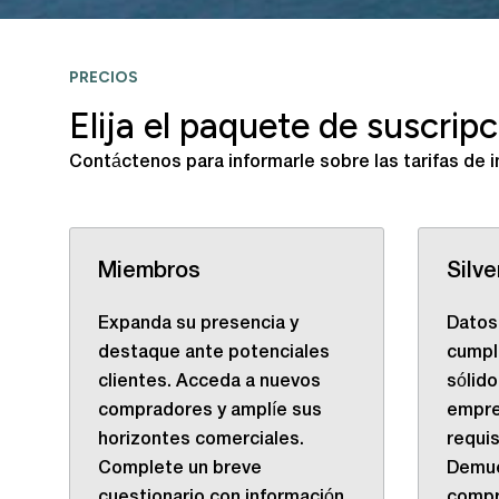
PRECIOS
Elija el paquete de suscri
Contáctenos para informarle sobre las tarifas de i
Miembros
Silve
Expanda su presencia y
Datos 
destaque ante potenciales
cumpl
clientes. Acceda a nuevos
sólido
compradores y amplíe sus
empre
horizontes comerciales.
requi
Complete un breve
Demue
cuestionario con información
compr