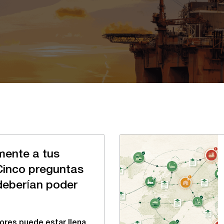
mente a tus
Cinco preguntas
deberían poder
res puede estar llena