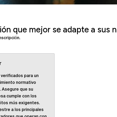
pción que mejor se adapte a sus 
nscripción.
r
verificados para un
imiento normativo
. Asegure que su
sa cumple con los
sitos más exigentes.
stre a los principales
adores que operan con