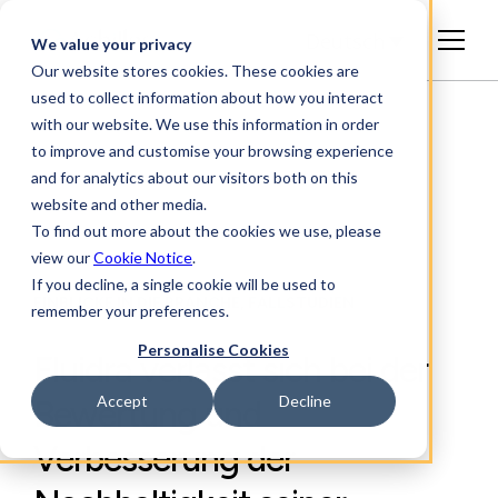
Deutsch
We value your privacy
Our website stores cookies. These cookies are
used to collect information about how you interact
with our website. We use this information in order
to improve and customise your browsing experience
and for analytics about our visitors both on this
website and other media.
To find out more about the cookies we use, please
view our
Cookie Notice
.
If you decline, a single cookie will be used to
EINBLICKE IN DIE BRANCHE, FALLSTUDIEN
remember your preferences.
Personalise Cookies
Fluidra verlässt sich bei der
Accept
Decline
Bewertung und
Verbesserung der