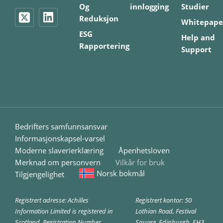
Og
innlogging
Studier
Reduksjon
Whitepape
ESG
Help and
Rapportering
Support
Bedrifters samfunnsansvar
Informasjonskapsel-varsel
Moderne slaverierklæring
Åpenhetsloven
Merknad om personvern
Vilkår for bruk
Norsk bokmål
Tilgjengelighet
Registrert adresse: Achilles
Registrert kontor: 50
Information Limited is registered in
Lothian Road, Festival
Scotland. Registration Number
Square, Edinburgh, EH3