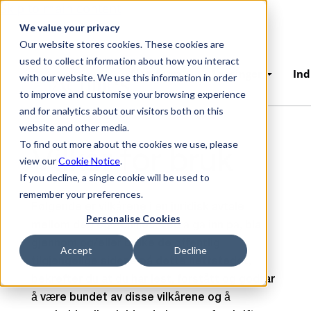
Skip to main content
We value your privacy
Our website stores cookies. These cookies are
used to collect information about how you interact
Plattform
Løsninger
Ind
with our website. We use this information in order
to improve and customise your browsing experience
and for analytics about our visitors both on this
website and other media.
To find out more about the cookies we use, please
Vilkår for bruk
view our
Cookie Notice
.
If you decline, a single cookie will be used to
remember your preferences.
Følgende er vilkårene i en juridisk avtale
Personalise Cookies
mellom deg og Achilles. Ved å gå inn på, bla
gjennom og/eller bruke de offentlig
Accept
Decline
tilgjengelige sidene på dette nettstedet,
bekrefter du at du har lest, forstått og godtar
å være bundet av disse vilkårene og å