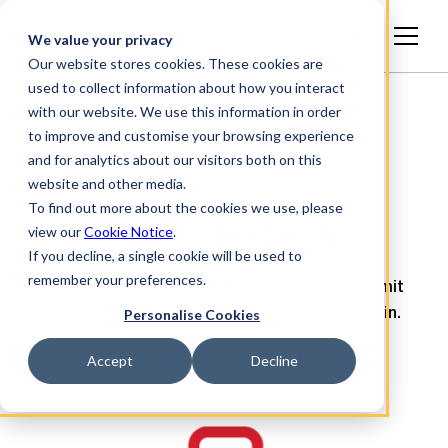
Deutsch
We value your privacy
Our website stores cookies. These cookies are
used to collect information about how you interact
with our website. We use this information in order
to improve and customise your browsing experience
and for analytics about our visitors both on this
website and other media.
To find out more about the cookies we use, please
Arbeitsschutzteams
view our
Cookie Notice
.
If you decline, a single cookie will be used to
remember your preferences.
Sie kennen Ihre Geschäftsbedürfnisse, und mit
Personalise Cookies
unseren Lösungen können Sie unbesorgt sein.
Accept
Decline