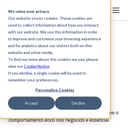
Português
We value your privacy
Our website stores cookies. These cookies are
used to collect information about how you interact
with our website. We use this information in order
to improve and customise your browsing experience
and for analytics about our visitors both on this
website and other media.
To find out more about the cookies we use, please
view our
Cookie Notice
.
If you decline, a single cookie will be used to
Gestão ética da cadeia de
remember your preferences.
fornecimento
Personalise Cookies
Accept
Decline
Reputação, ações judiciais, perdas financeiras e
riscos à vida dos seus funcionários significam que o
comportamento ético nos negócios é essencial