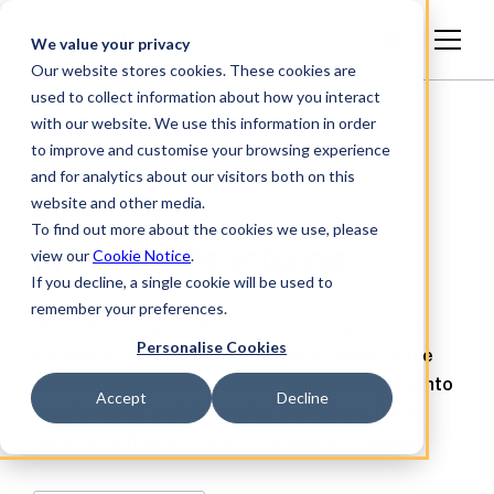
Português
We value your privacy
Our website stores cookies. These cookies are
used to collect information about how you interact
with our website. We use this information in order
to improve and customise your browsing experience
and for analytics about our visitors both on this
website and other media.
To find out more about the cookies we use, please
Informações setoriais
view our
Cookie Notice
.
If you decline, a single cookie will be used to
remember your preferences.
We’ve been a pivotal link between buyers and
Personalise Cookies
suppliers for nearly 30 years, which gives us the
data and perspective to offer unique insights into
Accept
Decline
supply chains and the topics that shape them.
Here you’ll find our take on today’s key issues.