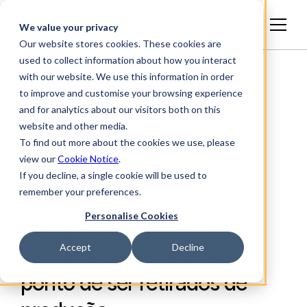
Português
We value your privacy
Our website stores cookies. These cookies are
used to collect information about how you interact
with our website. We use this information in order
to improve and customise your browsing experience
and for analytics about our visitors both on this
website and other media.
To find out more about the cookies we use, please
view our
Cookie Notice
.
If you decline, a single cookie will be used to
INFORMAÇÕES SETORIAIS
remember your preferences.
Personalise Cookies
Por que 20 milhões de
Accept
Decline
veículos elétricos estão a
ponto de ser retirados de