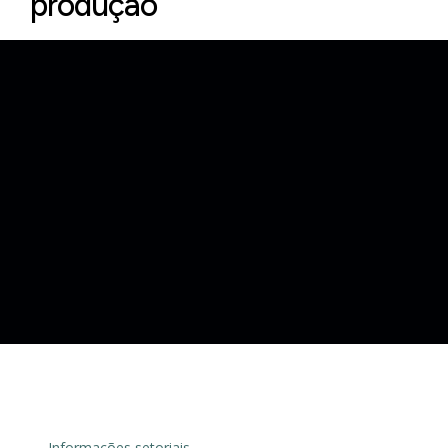
produção
← Informações setoriais