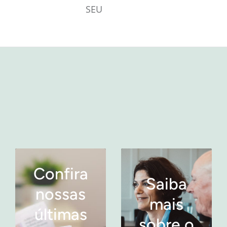
SEU
Confira
Saiba
nossas
mais
últimas
sobre o