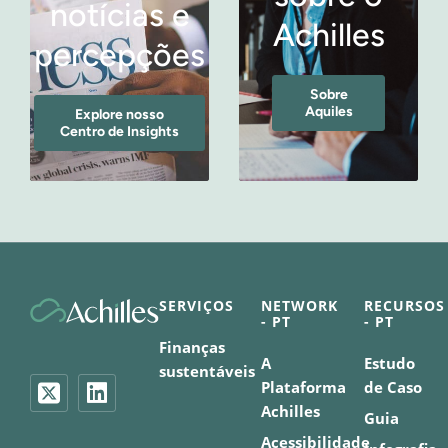
notícias e
Achilles
percepções
Sobre
Aquiles
Explore nosso
Centro de Insights
SERVIÇOS
NETWORK
RECURSOS
- PT
- PT
Finanças
A
Estudo
sustentáveis
Plataforma
de Caso
Achilles
Guia
Acessibilidade