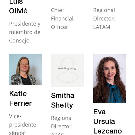
Luis
Chief
Regional
Olivié
Financial
Director,
Presidente y
Officer
LATAM
miembro del
Consejo
Katie
Smitha
Ferrier
Shetty
Eva
Vice-
Regional
Ursula
presidente
Director,
Lezcano
sênior
APAC