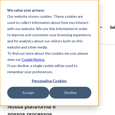
Skip to main content
We value your privacy
Our website stores cookies. These cookies are
used to collect information about how you interact
Productos
Indústrias
So
with our website. We use this information in order
to improve and customise your browsing experience
and for analytics about our visitors both on this
website and other media.
To find out more about the cookies we use, please
Nossa
view our
Cookie Notice
.
If you decline, a single cookie will be used to
equipe de
remember your preferences.
Personalise Cookies
liderança
Accept
Decline
Nossa plataforma e
nossos processos