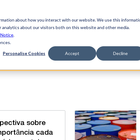
Sob
ormation about how you interact with our website. We use this informati
Soluções
Recursos
Comunidades de fornec
 analytics about our visitors both on this website and other media.
 Notice
.
ences.
Personalise Cookies
Accept
Decline
pectiva sobre
mportância cada