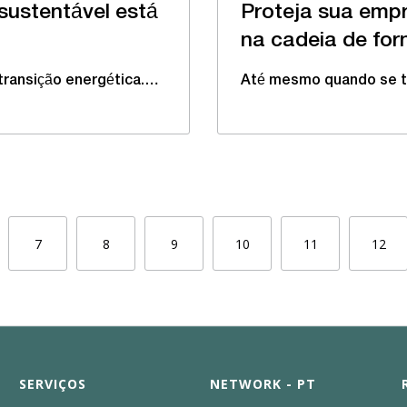
sustentável está
Proteja sua empr
na cadeia de fo
transição energética.…
Até mesmo quando se t
7
8
9
10
11
12
SERVIÇOS
NETWORK - PT