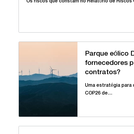
Os riscos que constam no Relatório de Riscos
Parque eólico D
fornecedores 
contratos?
Uma estratégia para 
COP26 de…