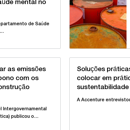
aúde mental no
Departamento de Saúde
a…
ar as emissões
Soluções prática
rbono com os
colocar em práti
construção
sustentabilidade
A Accenture entrevisto
l Intergovernamental
tica) publicou o…