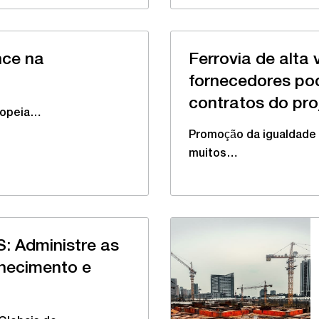
nce na
Ferrovia de alta
fornecedores po
contratos do pr
uropeia…
Promoção da igualdade
muitos…
 Administre as
rnecimento e