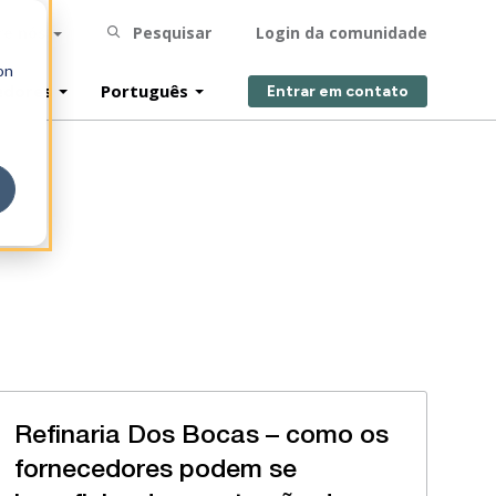
re nós
Pesquisar
Login da comunidade
on
edores
Português
Entrar em contato
Refinaria Dos Bocas – como os
fornecedores podem se