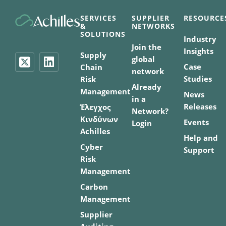
SERVICES
SUPPLIER
RESOURCE
&
NETWORKS
SOLUTIONS
Industry
Join the
Insights
Supply
global
Case
Chain
network
Studies
Risk
Already
Management
News
in a
Releases
Έλεγχος
Network?
Κινδύνων
Events
Login
Achilles
Help and
Cyber
Support
Risk
Management
Carbon
Management
Supplier