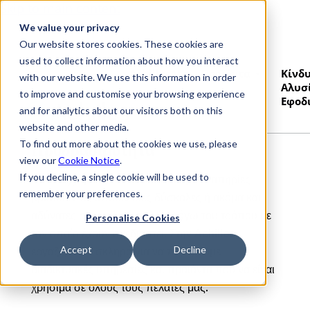
Skip to main content
We value your privacy
Our website stores cookies. These cookies are
used to collect information about how you interact
AchillesAI
Προϊόντα
Κίνδ
with our website. We use this information in order
Αλυσ
to improve and customise your browsing experience
Εφοδ
and for analytics about our visitors both on this
website and other media.
To find out more about the cookies we use, please
Προσβασιμότητα
view our
Cookie Notice
.
If you decline, a single cookie will be used to
Πολλοί χρήστες του διαδικτύου με αναπηρίες
remember your preferences.
βρίσκουν τις ιστοσελίδες δύσκολες ή ακόμα και
αδύνατες στη χρήση, απλώς λόγω του τρόπου με
Personalise Cookies
τον οποίο έχουν σχεδιαστεί. Στην Achilles
Accept
Decline
εργαζόμαστε σκληρά για να παρέχουμε
διαδικτυακές υπηρεσίες και προϊόντα που να είναι
χρήσιμα σε όλους τους πελάτες μας.