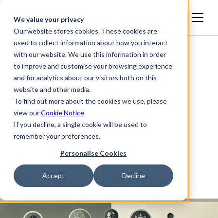
Deutsch
We value your privacy
Our website stores cookies. These cookies are
used to collect information about how you interact
with our website. We use this information in order
to improve and customise your browsing experience
and for analytics about our visitors both on this
website and other media.
To find out more about the cookies we use, please
view our
Cookie Notice
.
If you decline, a single cookie will be used to
ARTIKEL, EINBLICKE IN DIE BRANCHE
remember your preferences.
Personalise Cookies
Wie externe Faktoren die
Accept
Decline
Beschaffung beeinflussen