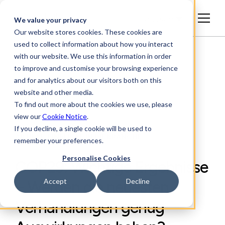
Deutsch
We value your privacy
Our website stores cookies. These cookies are
used to collect information about how you interact
with our website. We use this information in order
to improve and customise your browsing experience
and for analytics about our visitors both on this
website and other media.
To find out more about the cookies we use, please
view our
Cookie Notice
.
If you decline, a single cookie will be used to
ARTIKEL, EINBLICKE IN DIE BRANCHE
remember your preferences.
Personalise Cookies
COP29: Wichtige Ergebnisse
Accept
Decline
– Werden die neuesten
Verhandlungen genug