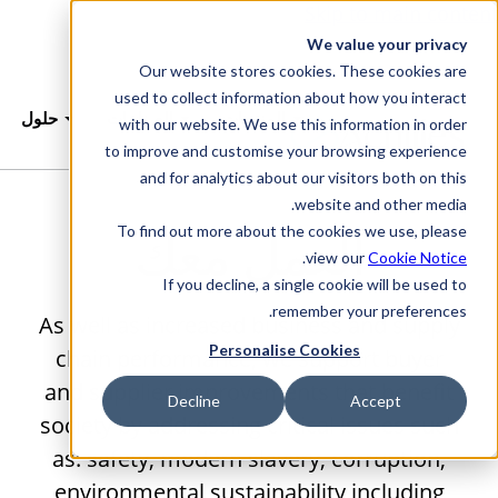
Skip to main content
We value your privacy
Our website stores cookies. These cookies are
used to collect information about how you interact
المنتجات
الصناعات
حلول
with our website. We use this information in order
to improve and customise your browsing experience
and for analytics about our visitors both on this
website and other media.
العمل معك
To find out more about the cookies we use, please
.
view our
Cookie Notice
If you decline, a single cookie will be used to
remember your preferences.
As well as increased business and supply
Personalise Cookies
chain performance, we support buyer
and supplier improvements that benefit
Decline
Accept
society by addressing critical issues such
as: safety, modern slavery, corruption,
environmental sustainability including