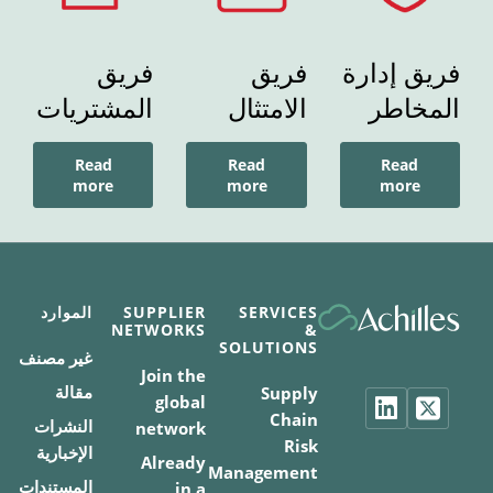
فريق إدارة
فريق
فريق
المخاطر
الامتثال
المشتريات
Read
Read
Read
more
more
more
SERVICES
SUPPLIER
الموارد
NETWORKS
&
SOLUTIONS
غير مصنف
Join the
مقالة
Supply
global
Chain
النشرات
network
Risk
الإخبارية
Already
Management
المستندات
in a