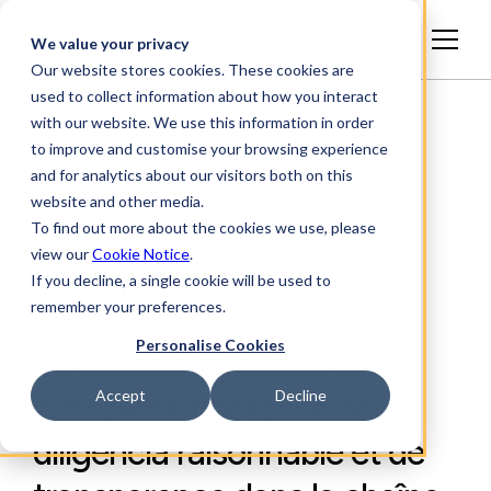
Français
We value your privacy
Our website stores cookies. These cookies are
used to collect information about how you interact
with our website. We use this information in order
to improve and customise your browsing experience
and for analytics about our visitors both on this
website and other media.
To find out more about the cookies we use, please
view our
Cookie Notice
.
If you decline, a single cookie will be used to
ARTICLES, INFORMATIONS SECTORIELLES
remember your preferences.
Personalise Cookies
Comment faire face à la
Accept
Decline
croissante nécessité de
diligencia raisonnable et de