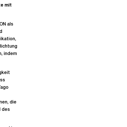
e mit
ION als
nd
ikation,
Richtung
n, indem
gkeit
ass
Yago
nen, die
d des