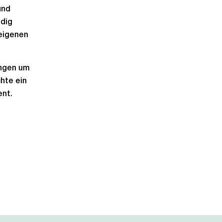
und
ndig
 eigenen
ungen um
hte ein
ent.