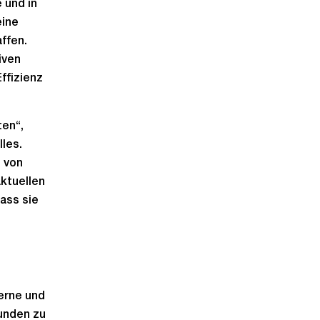
 und in
eine
ffen.
iven
ffizienz
ten“,
les.
 von
ktuellen
ass sie
erne und
Kunden zu