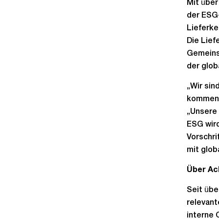
Mit über
der ESG-
Lieferke
Die Lief
Gemeinsc
der glo
„Wir sin
kommenti
„Unsere
ESG wird
Vorschri
mit glob
Über Ach
Seit übe
relevant
interne 