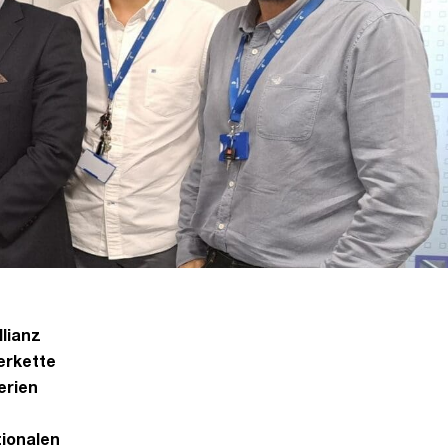
llianz
erkette
erien
tionalen