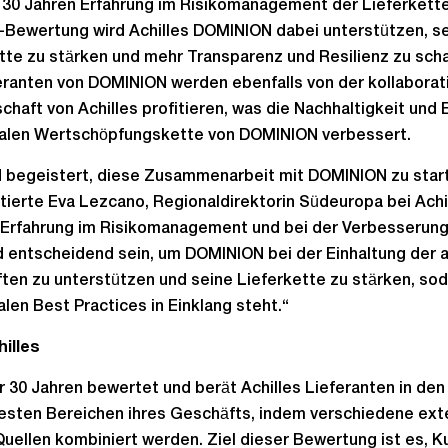
 30 Jahren Erfahrung im Risikomanagement der Lieferkette
Bewertung wird Achilles DOMINION dabei unterstützen, s
tte zu stärken und mehr Transparenz und Resilienz zu scha
eranten von DOMINION werden ebenfalls von der kollaborat
haft von Achilles profitieren, was die Nachhaltigkeit und E
balen Wertschöpfungskette von DOMINION verbessert.
d begeistert, diese Zusammenarbeit mit DOMINION zu star
erte Eva Lezcano, Regionaldirektorin Südeuropa bei Achil
 Erfahrung im Risikomanagement und bei der Verbesserung
 entscheidend sein, um DOMINION bei der Einhaltung der a
ften zu unterstützen und seine Lieferkette zu stärken, sod
alen Best Practices in Einklang steht.“
illes
r 30 Jahren bewertet und berät Achilles Lieferanten in den
esten Bereichen ihres Geschäfts, indem verschiedene ext
Quellen kombiniert werden. Ziel dieser Bewertung ist es, 