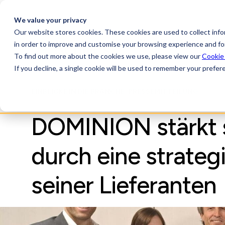
We value your privacy
Our website stores cookies. These cookies are used to collect inf
AchillesAI
Plattform
in order to improve and customise your browsing experience and for
To find out more about the cookies we use, please view our
Cookie
If you decline, a single cookie will be used to remember your prefer
EINBLICKE IN DIE BRANCHE, PRESSEMITTEILUNG
DOMINION stärkt s
durch eine strateg
seiner Lieferanten