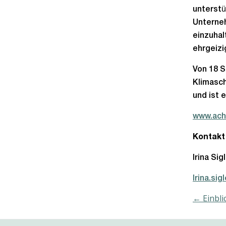
unterstü
Unterneh
einzuhal
ehrgeizi
Von 18 S
Klimasch
und ist 
www.ach
Kontakt
Irina Si
Irina.si
← Einbli