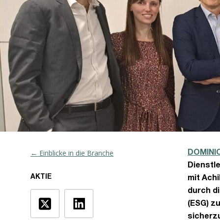
← Einblicke in die Branche
DOMINI
Dienstle
AKTIE
mit Ach
durch d
(ESG) z
sicherzu