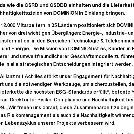
ds wie die CSRD und CSDDD einhalten und die Lieferkett
haltigkeitszielen von DOMINION in Einklang bringen.
 12.000 Mitarbeitern in 35 Ländern positioniert sich DOMIN
her von drei wichtigen Übergängen: Energie-, Industrie- u
ransformation, in den Bereichen Technologie & Telekommun
e und Energie. Die Mission von DOMINION ist es, Kunden in 
terer und umweltfreundlicherer Geschäftsmodelle zu führe
e in alle strategischen Entscheidungen integriert werden.
Allianz mit Achilles stärkt unser Engagement für Nachhalti
ert uns die notwendigen Werkzeuge, um sicherzustellen, d
ieferkette die höchsten ESG-Standards erfüllt“, betonte 
ran, Direktor für Risiko, Compliance und Nachhaltigkeit bei
. „Wir freuen uns darauf, diese Zusammenarbeit zu begin
as Risikomanagement als auch die Nachhaltigkeit währen
 Lebenszyklus unserer Projekte verbessern wird.“