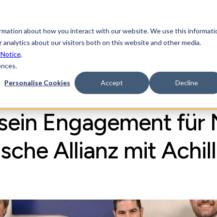
ormation about how you interact with our website. We use this informati
Lösungen
Branchen
Einblicke &
Lieferanten
 analytics about our visitors both on this website and other media.
Wissen
 Notice
.
ences.
Personalise Cookies
Accept
Decline
ein Engagement für N
ische Allianz mit Achi