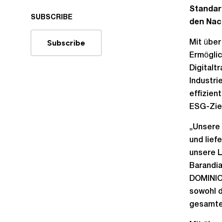
Standar
SUBSCRIBE
den Nach
Subscribe
Mit über
Ermöglic
Digitalt
Industri
effizien
ESG-Ziel
„Unsere 
und lief
unsere L
Barandia
DOMINION
sowohl d
gesamten