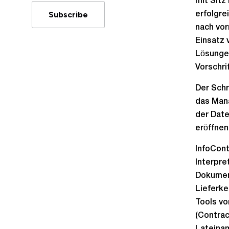
mit Sitz
Subscribe
erfolgre
nach vor
Einsatz 
Lösungen
Vorschrif
Der Schr
das Man
der Date
eröffnen
InfoCont
Interpre
Dokument
Lieferke
Tools vo
(Contrac