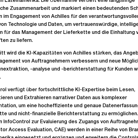
 in Lateinamerika. Die Übernahme vertieft eine langjährige
iche Zusammenarbeit und markiert einen bedeutenden Sch
n im Engagement von Achilles für den verantwortungsvolle
von Technologie und Daten, um vertrauenswürdige, intellig
 für das Management der Lieferkette und die Einhaltung 
ten zu liefern.
itt wird die KI-Kapazitäten von Achilles stärken, das Angeb
agement von Auftragnehmern verbessern und neue Möglic
nextraktion, -analyse und -berichterstattung für Kunden w
.
rol verfügt über fortschrittliche KI-Expertise beim Lesen,
tieren und Extrahieren narrativer Daten aus komplexer
ation, um eine hocheffiziente und genaue Datenerfassung
tte und nicht-finanzielle Berichterstattung zu ermöglichen.
n InfoControl zur Evaluierung des Zugangs von Auftragne
tor Access Evaluation, CAE) werden in einer Reihe von Bra