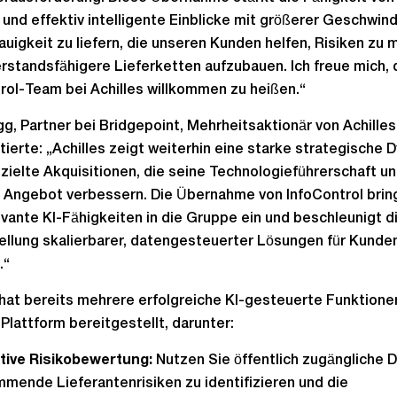
t und effektiv intelligente Einblicke mit größerer Geschwind
uigkeit zu liefern, die unseren Kunden helfen, Risiken zu
rstandsfähigere Lieferketten aufzubauen. Ich freue mich, 
rol-Team bei Achilles willkommen zu heißen.“
g, Partner bei Bridgepoint, Mehrheitsaktionär von Achilles
erte: „Achilles zeigt weiterhin eine starke strategische 
zielte Akquisitionen, die seine Technologieführerschaft un
 Angebot verbessern. Die Übernahme von InfoControl brin
vante KI-Fähigkeiten in die Gruppe ein und beschleunigt d
ellung skalierbarer, datengesteuerter Lösungen für Kunde
.“
 hat bereits mehrere erfolgreiche KI-gesteuerte Funktionen
-Plattform bereitgestellt, darunter:
tive Risikobewertung:
Nutzen Sie öffentlich zugängliche 
mende Lieferantenrisiken zu identifizieren und die