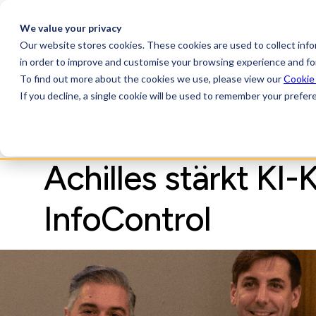
We value your privacy
Our website stores cookies. These cookies are used to collect inf
AchillesAI
Plattform
in order to improve and customise your browsing experience and for
To find out more about the cookies we use, please view our
Cookie
If you decline, a single cookie will be used to remember your prefer
EINBLICKE IN DIE BRANCHE, PRESSEMITTEILUNG
Achilles stärkt KI
InfoControl