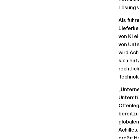
Lateinam
Lösung v
Als füh
Lieferke
von KI e
von Unte
wird Ach
sich ent
rechtlic
Technolo
„Untern
Unterstü
Offenle
bereitzu
globalen
Achilles
große He