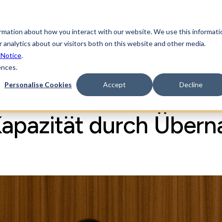
ormation about how you interact with our website. We use this informati
Lösungen
Branchen
Einblicke &
Lieferanten
 analytics about our visitors both on this website and other media.
Wissen
 Notice
.
ences.
Personalise Cookies
Accept
Decline
-Kapazität durch Über