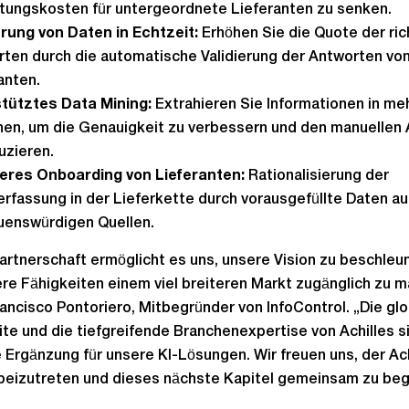
ungskosten für untergeordnete Lieferanten zu senken.
erung von Daten in Echtzeit:
Erhöhen Sie die Quote der ric
ten durch die automatische Validierung der Antworten vo
anten.
tütztes Data Mining:
Extrahieren Sie Informationen in me
en, um die Genauigkeit zu verbessern und den manuellen
uzieren.
eres Onboarding von Lieferanten:
Rationalisierung der
rfassung in der Lieferkette durch vorausgefüllte Daten a
uenswürdigen Quellen.
artnerschaft ermöglicht es uns, unsere Vision zu beschleu
re Fähigkeiten einem viel breiteren Markt zugänglich zu m
ancisco Pontoriero, Mitbegründer von InfoControl. „Die gl
te und die tiefgreifende Branchenexpertise von Achilles s
 Ergänzung für unsere KI-Lösungen. Wir freuen uns, der Ach
eizutreten und dieses nächste Kapitel gemeinsam zu beg