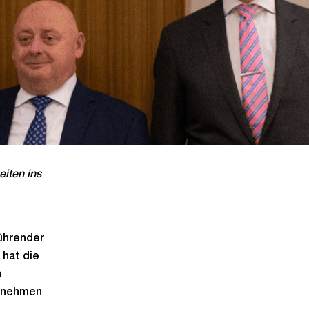
eiten ins
führender
 hat die
e
ernehmen