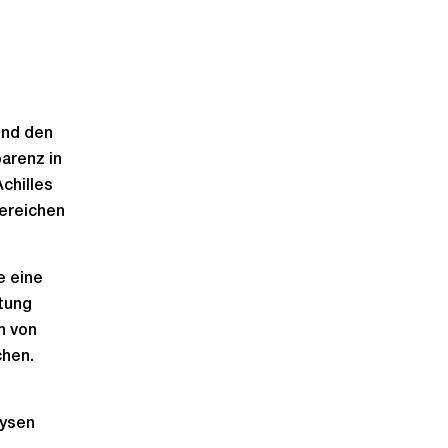
und den
arenz in
chilles
Bereichen
e eine
tung
n von
chen.
lysen