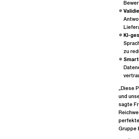
Bewert
Validi
Antwor
Liefer
KI-ges
Sprach
zu red
Smart
Datene
vertra
„Diese P
und unse
sagte Fr
Reichwei
perfekte
Gruppe b