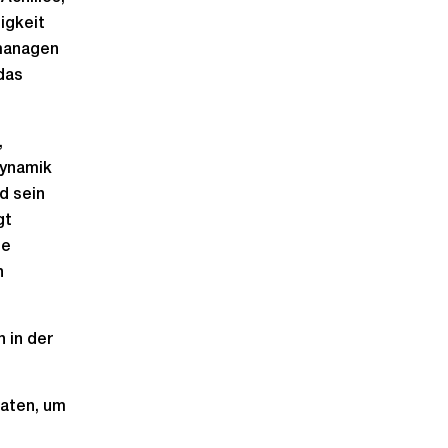
igkeit
 managen
das
,
Dynamik
d sein
gt
ie
n
 in der
Daten, um