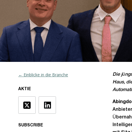
← Einblicke in die Branche
Die jüngs
Haus, di
AKTIE
Automati
Abingdon
Anbieter
Überna
Intellig
SUBSCRIBE