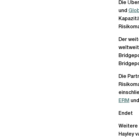
Die Über
und
Glo
Kapazitä
Risikoma
Der weit
weltweit
Bridgepo
Bridgepo
Die Part
Risikoma
einschli
ERM
un
Endet
Weitere 
Hayley 