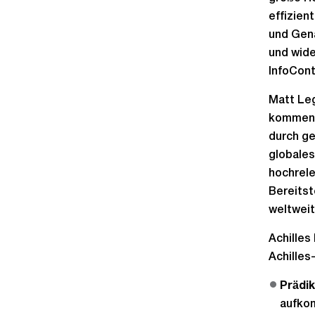
effizien
und Gena
und wide
InfoCont
Matt Leg
kommenti
durch ge
globales
hochrele
Bereitst
weltweit
Achilles
Achilles
Prädik
aufkom