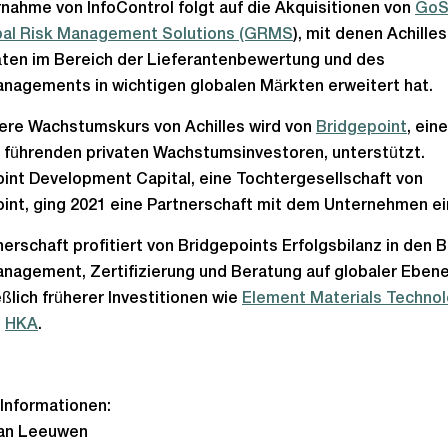
nahme von InfoControl folgt auf die Akquisitionen von
GoS
bal Risk Management Solutions (GRMS
), mit denen Achille
ten im Bereich der Lieferantenbewertung und des
nagements in wichtigen globalen Märkten erweitert hat.
ere Wachstumskurs von Achilles wird von
Bridgepoint
, ein
 führenden privaten Wachstumsinvestoren, unterstützt.
int Development Capital, eine Tochtergesellschaft von
int, ging 2021 eine Partnerschaft mit dem Unternehmen ei
nerschaft profitiert von Bridgepoints Erfolgsbilanz in den 
nagement, Zertifizierung und Beratung auf globaler Ebene
eßlich früherer Investitionen wie
Element Materials Techno
d
HKA
.
Informationen:
van Leeuwen