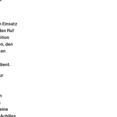
r-
n Einsatz
den Ruf
ition
en, den
ten
dient.
ur
n
n
eine
Achilles,