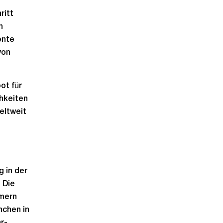
ritt
n
ente
von
ot für
hkeiten
eltweit
 in der
 Die
hmern
nchen in