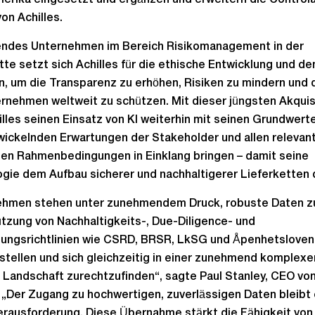
erika eingesetzt und ergänzen und erweitern die Controla
on Achilles.
rendes Unternehmen im Bereich Risikomanagement in der
tte setzt sich Achilles für die ethische Entwicklung und de
in, um die Transparenz zu erhöhen, Risiken zu mindern und 
rnehmen weltweit zu schützen. Mit dieser jüngsten Akquis
illes seinen Einsatz von KI weiterhin mit seinen Grundwert
wickelnden Erwartungen der Stakeholder und allen relevan
hen Rahmenbedingungen in Einklang bringen – damit seine
gie dem Aufbau sicherer und nachhaltigerer Lieferketten 
ehmen stehen unter zunehmendem Druck, robuste Daten z
tzung von Nachhaltigkeits-, Due-Diligence- und
gungsrichtlinien wie CSRD, BRSR, LkSG und Åpenhetsloven
stellen und sich gleichzeitig in einer zunehmend komplexe
 Landschaft zurechtzufinden“, sagte Paul Stanley, CEO vo
. „Der Zugang zu hochwertigen, zuverlässigen Daten bleibt 
rausforderung. Diese Übernahme stärkt die Fähigkeit von 