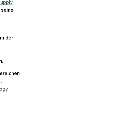
upply
s seine
em der
n.
Bereichen
,
logy
,