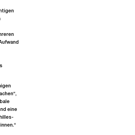
htigen
n
hreren
 Aufwand
us
nigen
achen“,
obale
ind eine
illes-
innen.“