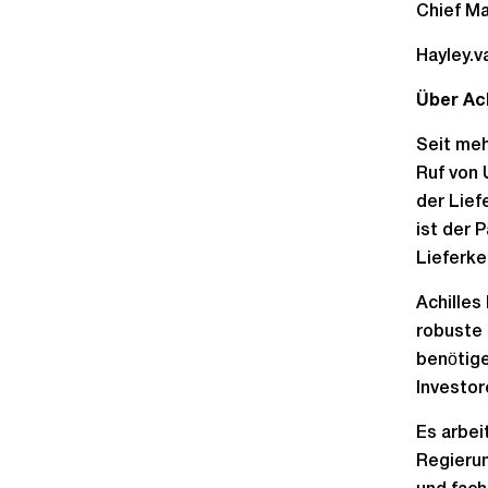
Chief Ma
Hayley.
Über Ach
Seit meh
Ruf von 
der Lief
ist der 
Lieferk
Achilles
robuste 
benötige
Investor
Es arbei
Regierun