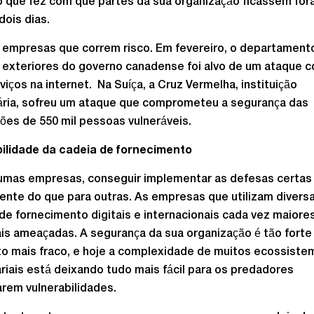
o que fez com que partes da sua organização ficassem fora
dois dias.
 empresas que correm risco. Em fevereiro, o departament
 exteriores do governo canadense foi alvo de um ataque c
viços na internet. Na Suíça, a Cruz Vermelha, instituição
ária, sofreu um ataque que comprometeu a segurança das
ões de 550 mil pessoas vulneráveis.
bilidade da cadeia de fornecimento
umas empresas, conseguir implementar as defesas certas 
ente do que para outras. As empresas que utilizam divers
de fornecimento digitais e internacionais cada vez maiore
is ameaçadas. A segurança da sua organização é tão forte
o mais fraco, e hoje a complexidade de muitos ecossiste
iais está deixando tudo mais fácil para os predadores
rem vulnerabilidades.