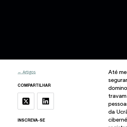
Até me
← Artigos
seguran
COMPARTILHAR
dominou
travam 
pessoa
da
Ucr
cibern
INSCREVA-SE