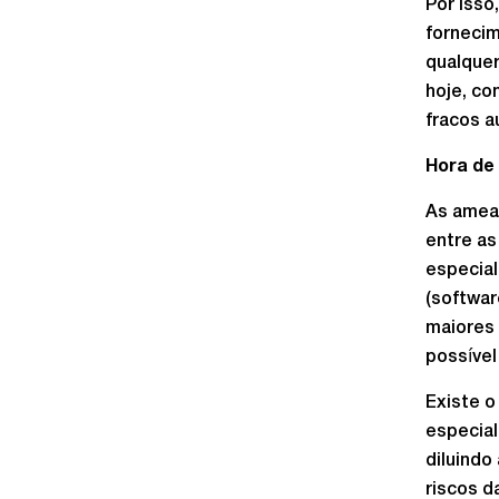
Por iss
forneci
qualquer
hoje, co
fracos 
Hora de
As ameaç
entre as
especia
(softwar
maiores 
possível
Existe o
especial
diluindo
riscos d