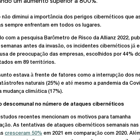
rando um aumento superior a 800%.”
 não diminui a importância dos perigos cibernéticos que a
s sempre enfrentam em todos os lugares.
o com a pesquisa Barômetro de Risco da Allianz 2022, pub
semanas antes da invasão, os incidentes cibernéticos já 
ausa de preocupação das empresas, escolhidos por 44% do
tados em 89 territórios.
unto estava à frente de fatores como a interrupção dos n
atástrofes naturais (25%) e até mesmo a pandemia da Cov
a mudança climática (17%).
 descomunal no número de ataques cibernéticos
estudos recentes mencionam os motivos para tamanha
ção. As tentativas de ataques cibernéticos semanais nas
as
cresceram 50%
em 2021 em comparação com 2020. Além