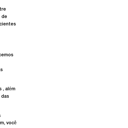
tre
s de
icientes
necemos
as
 , além
s das
a
im, você