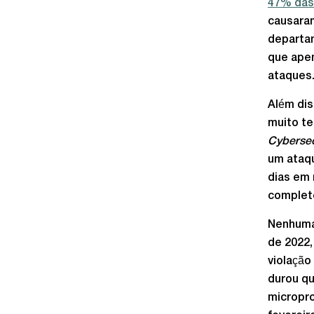
47% das
causaram
departam
que ape
ataques
Além dis
muito te
Cybersec
um ataqu
dias em 
completo
Nenhuma 
de 2022,
violação
durou qu
micropro