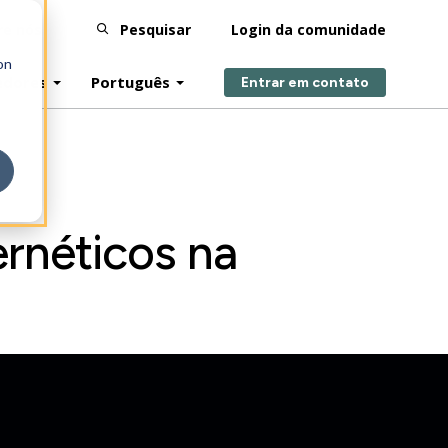
re nós
Pesquisar
Login da comunidade
on
edores
Português
Entrar em contato
ernéticos na