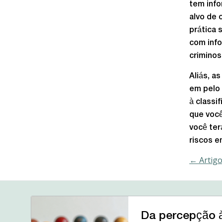
tem info
alvo de 
prática 
com info
criminos
Aliás, a
em pelo
à classi
que você
você ter
riscos 
← Artig
Da percepção 