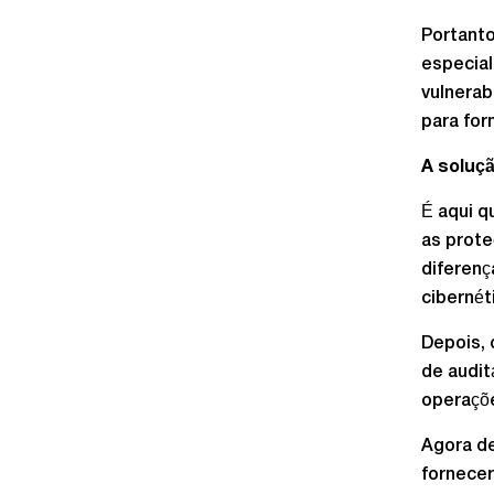
Portanto
especial
vulnerab
para for
A soluç
É aqui q
as prote
diferenç
cibernét
Depois, 
de audit
operaçõe
Agora d
fornece