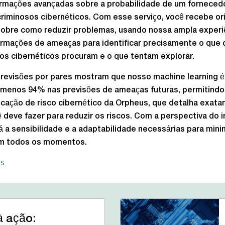
rmações avançadas sobre a probabilidade de um forneced
criminosos cibernéticos. Com esse serviço, você recebe or
sobre como reduzir problemas, usando nossa ampla experi
rmações de ameaças para identificar precisamente o que 
os cibernéticos procuram e o que tentam explorar.
s revisões por pares mostram que nosso machine learning é
 menos 94% nas previsões de ameaças futuras, permitind
ficação de risco cibernético da Orpheus, que detalha exat
 deve fazer para reduzir os riscos. Com a perspectiva do i
á a sensibilidade e a adaptabilidade necessárias para mini
em todos os momentos.
os
à ação: