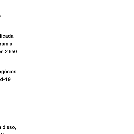
s
licada
eram a
s 2.650
egócios
id-19
 disso,