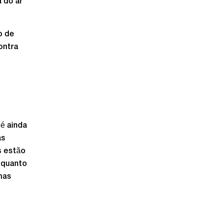
 do ar
o de
ontra
é ainda
as
s estão
 quanto
mas