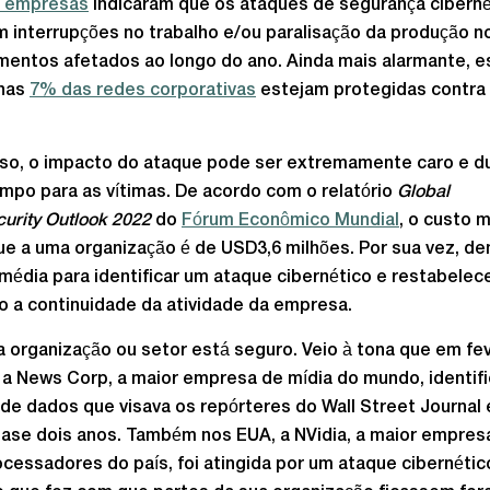
 empresas
indicaram que os ataques de segurança ciberné
 interrupções no trabalho e/ou paralisação da produção n
entos afetados ao longo do ano. Ainda mais alarmante, e
nas
7% das redes corporativas
estejam protegidas contra
.
so, o impacto do ataque pode ser extremamente caro e d
mpo para as vítimas. De acordo com o relatório
Global
urity Outlook 2022
do
Fórum Econômico Mundial
, o custo 
e a uma organização é de USD3,6 milhões. Por sua vez, d
média para identificar um ataque cibernético e restabelec
 a continuidade da atividade da empresa.
organização ou setor está seguro. Veio à tona que em fev
 a News Corp, a maior empresa de mídia do mundo, identif
 de dados que visava os repórteres do Wall Street Journal
ase dois anos. Também nos EUA, a NVidia, a maior empres
cessadores do país, foi atingida por um ataque cibernéti