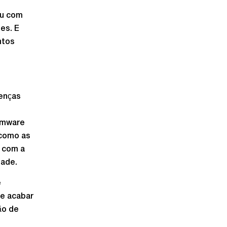
ou com
es. E
ntos
renças
omware
 como as
s com a
dade.
e
de acabar
ão de