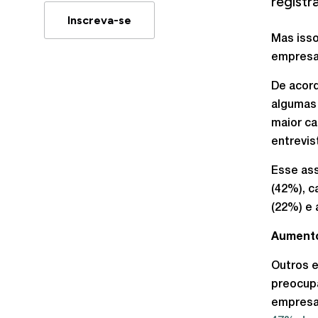
regist
Inscreva-se
Mas isso
empresa
De acord
algumas 
maior c
entrevis
Esse ass
(42%), c
(22%) e 
Aumento
Outros 
preocupa
empres