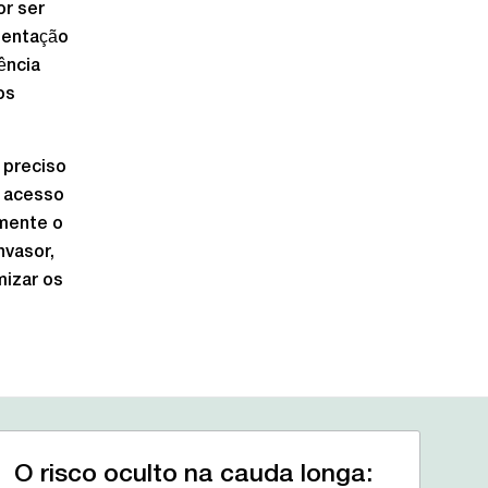
or ser
ientação
ência
os
 preciso
o acesso
amente o
nvasor,
mizar os
O risco oculto na cauda longa: