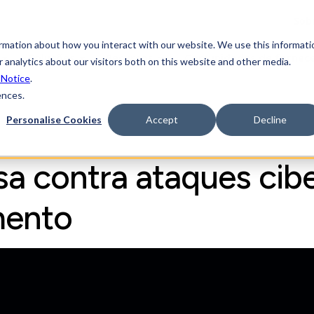
Sob
ormation about how you interact with our website. We use this informati
Soluções
Recursos
Comunidades de fornec
 analytics about our visitors both on this website and other media.
 Notice
.
ences.
Personalise Cookies
Accept
Decline
a contra ataques cib
mento