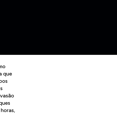
omo
da que
upos
as
nvasão
aques
 horas,