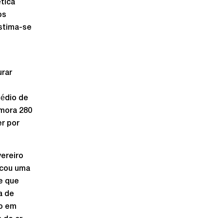
tica
os
stima-se
urar
médio de
emora 280
er por
ereiro
icou uma
 e que
a de
co em