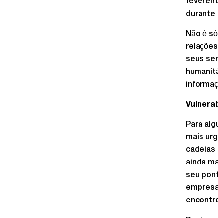
fevereir
durante 
Não é só
relações
seus ser
humanit
informaç
Vulnera
Para alg
mais urg
cadeias 
ainda ma
seu pont
empresar
encontra