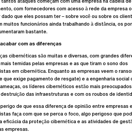
o, tantos ataques começam com uma empresa na cadeia de
mento, com fornecedores com acesso à rede da empresa 
 dado que eles possam ter – sobre você ou sobre os client
m muitos funcionários ainda trabalhando à distância, os po
aumentaram bastante.
 acabar com as diferenças
as cibernéticas são muitas e diversas, com grandes dife
 mais temidas pelas empresas e as que tiram o sono dos
listas em cibernética. Enquanto as empresas veem o rans
e que exige pagamento de resgate) e a engenharia social
ameaças, os líderes cibernéticos estão mais preocupado
 destruição das infraestruturas e com os roubos de identi
 perigo de que essa diferença de opinião entre empresas 
istas faça com que se perca o foco, algo perigoso que po
 a eficácia da proteção cibernética e as atividades de gest
as empresas.