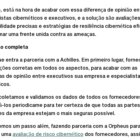
, está na hora de acabar com essa diferença de opinião en
istas cibernéticos e executivos, e a solução são avaliaçõe
ilidade precisas e estratégias de resiliência cibernética ef
mar uma frente unida contra as ameaças.
ão completa
ue entra a parceria com a Achilles. Em primeiro lugar, for
ções corretas em todos os aspectos, para acabar com as
as de opinião entre executivos sua empresa e especialist
icos.
coletamos e validamos os dados de todos os fornecedores
á-los periodicame para ter certeza de que todas as parte
s da empresa estejam o mais seguras possível.
emos um passo além, fazendo parceria com a Orpheus par
r uma
avaliação de risco cibernético
dos fornecedores, ass