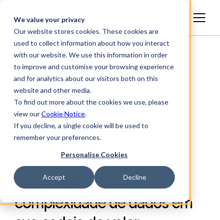
Português
We value your privacy
Our website stores cookies. These cookies are
used to collect information about how you interact
with our website. We use this information in order
to improve and customise your browsing experience
and for analytics about our visitors both on this
website and other media.
To find out more about the cookies we use, please
view our
Cookie Notice
.
If you decline, a single cookie will be used to
ARTIGOS, INFORMAÇÕES SETORIAIS
remember your preferences.
Personalise Cookies
Resolva os problemas de
Accept
Decline
disponibilidade e
complexidade de dados em